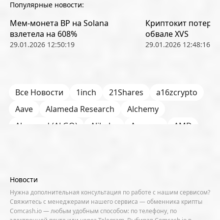
Популярные новости:
Мем-монета BP на Solana
Криптокит потерял
взлетела на 608%
обвале XVS
29.01.2026 12:50:19
29.01.2026 12:48:16
Все Новости
1inch
21Shares
a16zcrypto
Aave
Alameda Research
Alchemy
Algorand (ALGO)
Alibaba
Amazon
AMD
AML / KYC
Anchorage
Android
Anthropic
Apple
Arbitrum (ARB)
Arkham
AscendEX
Aster
AZTEC
B2B
Base
Bernstein
Новости
Binance
BIS
Bitcoin Core
Bitcoin Pizza Day
Нужна дополнительная консультация по работе с нашим сервисом?
Свяжитесь с менеджерами нашего сервиса — обменника крипты
Bitfarms
Bitfinex
Bitget
Bithumb
Comcash.io — любым удобным способом: по телефону, по