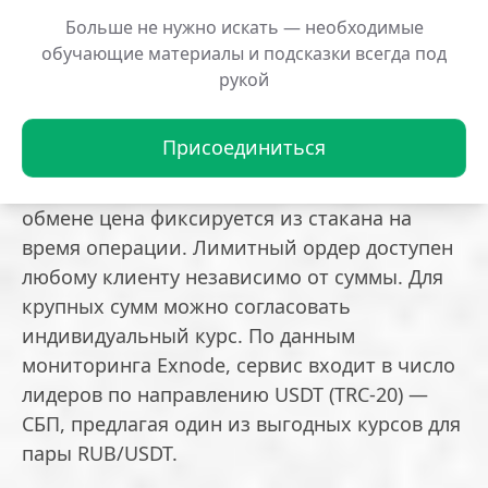
отдельно с минимальной комиссией 2000
Больше не нужно искать — необходимые
рублей.
обучающие материалы и подсказки всегда под
рукой
Доступные пары и курс
Присоединиться
Платформа поддерживает рубль, биткоин,
Ethereum, USDC и USDT. При мгновенном
обмене цена фиксируется из стакана на
время операции. Лимитный ордер доступен
любому клиенту независимо от суммы. Для
крупных сумм можно согласовать
индивидуальный курс. По данным
мониторинга Exnode, сервис входит в число
лидеров по направлению USDT (TRC-20) —
СБП, предлагая один из выгодных курсов для
пары RUB/USDT.