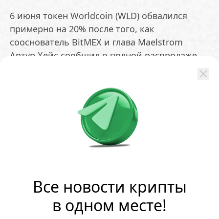
6 июня токен Worldcoin (WLD) обвалился
примерно на 20% после того, как
сооснователь BitMEX и глава Maelstrom
Артур Хейс сообщил о полной распродаже
актива из портфеля фонда. Днем ранее Хейс
утверждал, что планирует удерживать
монету, а резкую смену решения объяснил
обвалом предварительной оценки SpaceX: по
его словам, WLD служил для него ликвидным
инструментом для ставки на искусственный
интеллект
ОБМЕНЯТЬ
Все новости крипты
в одном месте!