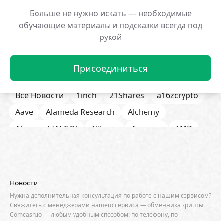
Популярные новости:
Больше не нужно искать — необходимые
обучающие материалы и подсказки всегда под
Мем-монета BP на Solana
Криптокит потерял
взлетела на 608%
обвале XVS
рукой
29.01.2026 12:50:19
29.01.2026 12:48:16
Присоединиться
Все Новости
1inch
21Shares
a16zcrypto
Aave
Alameda Research
Alchemy
Algorand (ALGO)
Alibaba
Amazon
AMD
AML / KYC
Anchorage
Android
Anthropic
Apple
Arbitrum (ARB)
Arkham
AscendEX
Aster
AZTEC
B2B
Base
Bernstein
Новости
Binance
BIS
Bitcoin Core
Bitcoin Pizza Day
Нужна дополнительная консультация по работе с нашим сервисом?
Свяжитесь с менеджерами нашего сервиса — обменника крипты
Bitfarms
Bitfinex
Bitget
Bithumb
Comcash.io — любым удобным способом: по телефону, по