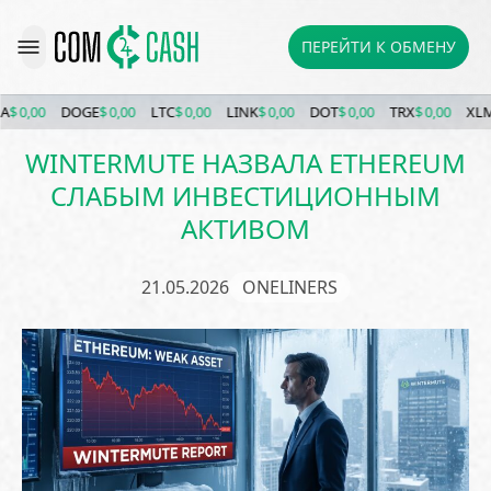
ПЕРЕЙТИ К ОБМЕНУ
 0,00
DOGE
$ 0,00
LTC
$ 0,00
LINK
$ 0,00
DOT
$ 0,00
TRX
$ 0,00
XLM
$
WINTERMUTE НАЗВАЛА ETHEREUM
СЛАБЫМ ИНВЕСТИЦИОННЫМ
АКТИВОМ
21.05.2026
ONELINERS