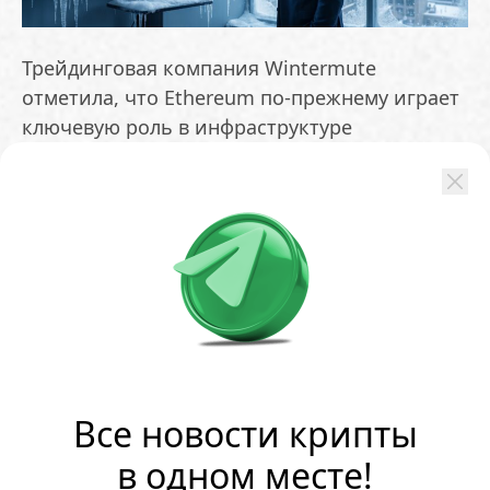
Трейдинговая компания Wintermute
отметила, что Ethereum по-прежнему играет
ключевую роль в инфраструктуре
криптовалютного рынка, однако как
инвестиционный инструмент он теряет
привлекательность. Среди факторов —
усиление конкуренции со стороны Solana,
разрозненность ликвидности в решениях
второго уровня, слабая динамика курса ETH
по отношению к биткоину и падение
активности в базовой сети
Все новости крипты
ОБМЕНЯТЬ
в одном месте!