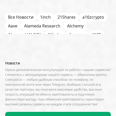
Все Новости
1inch
21Shares
a16zcrypto
Aave
Alameda Research
Alchemy
Algorand (ALGO)
Alibaba
Amazon
AMD
AML / KYC
Anchorage
Android
Anthropic
Apple
Arbitrum (ARB)
Arkham
AscendEX
Aster
AZTEC
B2B
Base
Bernstein
Новости
Binance
BIS
Bitcoin Core
Bitcoin Pizza Day
Нужна дополнительная консультация по работе с нашим сервисом?
Свяжитесь с менеджерами нашего сервиса — обменника крипты
Bitfarms
Bitfinex
Bitget
Bithumb
Comcash.io — любым удобным способом: по телефону, по
электронной почте или через Telegram. Выбирая Comcash.io в
BitMEX
BitOK
Bitwise
BlackRock
Block
качестве партнёра, вы получаете максимум удобства, высокую
скорость операций по обмену криптовалюты и ощутимую
Bloomberg
BNB Chain
BNP Paribas
финансовую выгоду. Наш обменник криптовалюты гарантирует
высокий уровень сервиса на каждом этапе сотрудничества!
Börse Stuttgart
BTCFi
Bullish
Bybit
Canaan
Cardano (ADA)
CBDC
CertiK