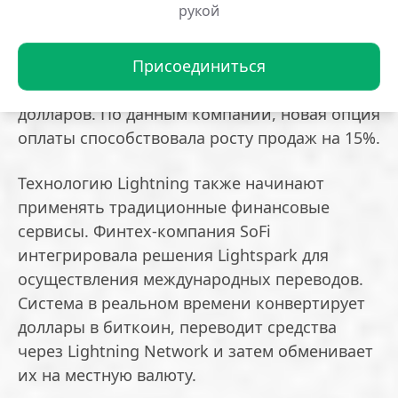
рукой
быстрого питания Steak ‘n Shake,
запустившая прием платежей через
Присоединиться
Lightning во всех своих заведениях в США,
позже приобрела биткоины на 10 миллионов
долларов. По данным компании, новая опция
оплаты способствовала росту продаж на 15%.
Технологию Lightning также начинают
применять традиционные финансовые
сервисы. Финтех-компания SoFi
интегрировала решения Lightspark для
осуществления международных переводов.
Система в реальном времени конвертирует
доллары в биткоин, переводит средства
через Lightning Network и затем обменивает
их на местную валюту.