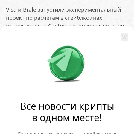
Visa и Brale запустили экспериментальный
проект по расчетам в стейблкоинах,
используя сеть Canton, которая делает упор
на конфиденциальность и соблюдение
нормативных требований. Цель инициативы
— выяснить, смогут ли банки и платежные
сервисы применять блокчейн для
транзакций, не раскрывая
конфиденциальную информацию о платежах
ОБМЕНЯТЬ
Все новости крипты
в одном месте!
Популярные новости:
Мем-монета BP на Solana
Криптокит потерял