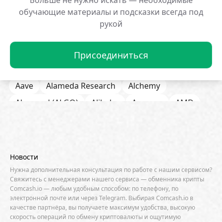
Больше не нужно искать — необходимые
взлетела на 608%
обвале XVS
обучающие материалы и подсказки всегда под
29.01.2026 12:50:19
29.01.2026 12:48:16
рукой
Присоединиться
Все Новости
1inch
21Shares
a16zcrypto
Aave
Alameda Research
Alchemy
Algorand (ALGO)
Alibaba
Amazon
AMD
AML / KYC
Anchorage
Android
Anthropic
Apple
Arbitrum (ARB)
Arkham
AscendEX
Aster
AZTEC
B2B
Base
Bernstein
Новости
Binance
BIS
Bitcoin Core
Bitcoin Pizza Day
Нужна дополнительная консультация по работе с нашим сервисом?
Свяжитесь с менеджерами нашего сервиса — обменника крипты
Bitfarms
Bitfinex
Bitget
Bithumb
Comcash.io — любым удобным способом: по телефону, по
электронной почте или через Telegram. Выбирая Comcash.io в
BitMEX
BitOK
Bitwise
BlackRock
Block
качестве партнёра, вы получаете максимум удобства, высокую
скорость операций по обмену криптовалюты и ощутимую
Bloomberg
BNB Chain
BNP Paribas