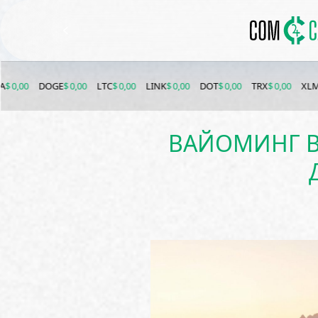
DOGE
$ 0,00
LTC
$ 0,00
LINK
$ 0,00
DOT
$ 0,00
TRX
$ 0,00
XLM
$ 0,00
ВАЙОМИНГ В