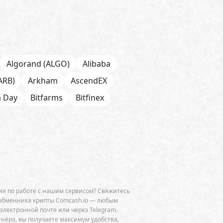
Algorand (ALGO)
Alibaba
ARB)
Arkham
AscendEX
a Day
Bitfarms
Bitfinex
 Chain
BNP Paribas
CFTC
Chainalysis
e
CoinDesk
CoinEx
Cumberland
Curve (CRV)
OGE)
Dune Analytics
Elliptic
я по работе с нашим сервисом? Свяжитесь
Exodus
Facebook
FATF
обменника крипты Comcash.io — любым
 электронной почте или через Telegram.
ini
GitHub
Glassnode
тнёра, вы получаете максимум удобства,