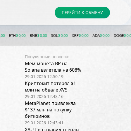
ПЕРЕЙТИ К ОБМЕНУ
H
$ 0,00
BNB
$ 0,00
SOL
$ 0,00
XRP
$ 0,00
ADA
$ 0,00
DOGE
$ 0,00
LTC
Популярные новости:
Мем-монета BP на
Solana взлетела на 608%
29.01.2026 12:50:19
Криптокит потерял $1
млн на обвале XVS
29.01.2026 12:48:16
MetaPlanet привлекла
$137 млн на покупку
биткоинов
29.01.2026 12:43:41
XAUT возглавил тренды с