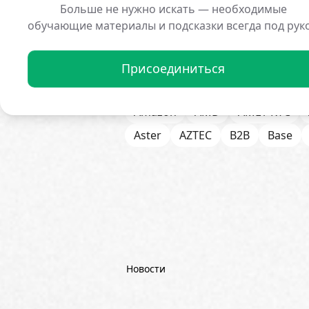
Больше не нужно искать — необходимые
обучающие материалы и подсказки всегда под рук
Присоединиться
Все Новости
1inch
21Share
Amazon
AMD
AML / KYC
Aster
AZTEC
B2B
Base
Bitget
Bithumb
BitMEX
B
Börse Stuttgart
BTCFi
Bullis
Chainlink (LINK)
Charles Schw
CoinGecko
CoinShares
Con
Dash
DeepMind
DeepSeek
Новости
Emurgo
Ernst & Young
ETF
FDIC
Fidelity Investments
Fi