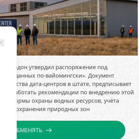
рк Гордон утвердил распоряжение под
отки данных по-вайомингски». Документ
оительства дата-центров в штате, предписывает
й разработать рекомендации по внедрению этой
рует нормы охраны водных ресурсов, учёта
ей и сохранения природных зон
ОБМЕНЯТЬ