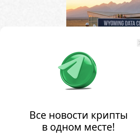
Губернатор Вайоминга Ма
названием «Центры обраб
закладывает базу для стр
властям в течение 60 дне
стратегии, а также фикси
интересов местных жител
Все новости крипты
в одном месте!