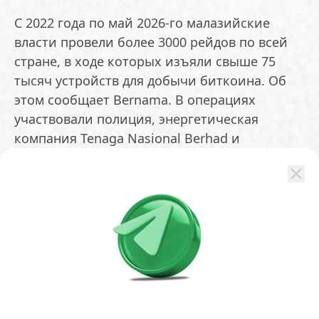
С 2022 года по май 2026-го малазийские
власти провели более 3000 рейдов по всей
стране, в ходе которых изъяли свыше 75
тысяч устройств для добычи биткоина. Об
этом сообщает Bernama. В операциях
участвовали полиция, энергетическая
компания Tenaga Nasional Berhad и
представители местных властей. Задержаны
629 человек.
В Малайзии разрешено владеть
криптовалютами и торговать ими, однако
майнинг считается незаконным, если он
связан с хищением электроэнергии,
вмешательством в работу счетчиков,
нарушением функционирования