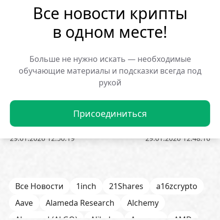
энергосистем или отсутствием необходимых
Все новости крипты
лицензий.
в одном месте!
ОБМЕНЯТЬ
Больше не нужно искать — необходимые
обучающие материалы и подсказки всегда под
рукой
Популярные новости:
Присоединиться
Мем-монета BP на Solana
Криптокит потерял
взлетела на 608%
обвале XVS
29.01.2026 12:50:19
29.01.2026 12:48:16
Все Новости
1inch
21Shares
a16zcrypto
Aave
Alameda Research
Alchemy
Algorand (ALGO)
Alibaba
Amazon
AMD