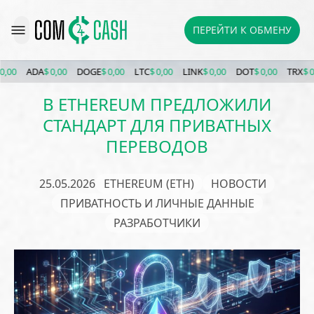
ПЕРЕЙТИ К ОБМЕНУ
0
ADA
$ 0,00
DOGE
$ 0,00
LTC
$ 0,00
LINK
$ 0,00
DOT
$ 0,00
TRX
$ 0,00
В ETHEREUM ПРЕДЛОЖИЛИ
СТАНДАРТ ДЛЯ ПРИВАТНЫХ
ПЕРЕВОДОВ
25.05.2026
ETHEREUM (ETH)
НОВОСТИ
ПРИВАТНОСТЬ И ЛИЧНЫЕ ДАННЫЕ
РАЗРАБОТЧИКИ