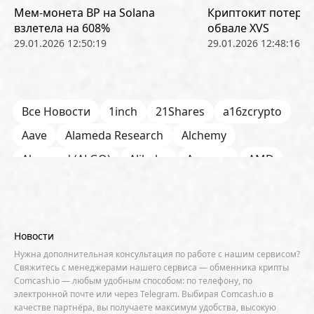
Мем-монета BP на Solana
Криптокит потерял
взлетела на 608%
обвале XVS
29.01.2026 12:50:19
29.01.2026 12:48:16
Все Новости
1inch
21Shares
a16zcrypto
Aave
Alameda Research
Alchemy
Algorand (ALGO)
Alibaba
Amazon
AMD
AML / KYC
Anchorage
Android
Anthropic
Apple
Arbitrum (ARB)
Arkham
AscendEX
Aster
AZTEC
B2B
Base
Bernstein
Новости
Binance
BIS
Bitcoin Core
Bitcoin Pizza Day
Нужна дополнительная консультация по работе с нашим сервисом?
Свяжитесь с менеджерами нашего сервиса — обменника крипты
Bitfarms
Bitfinex
Bitget
Bithumb
Comcash.io — любым удобным способом: по телефону, по
электронной почте или через Telegram. Выбирая Comcash.io в
BitMEX
BitOK
Bitwise
BlackRock
Block
качестве партнёра, вы получаете максимум удобства, высокую