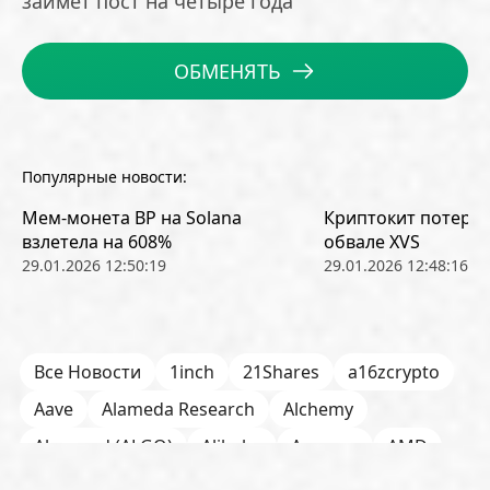
займет пост на четыре года
ОБМЕНЯТЬ
Популярные новости:
Мем-монета BP на Solana
Криптокит потерял
взлетела на 608%
обвале XVS
29.01.2026 12:50:19
29.01.2026 12:48:16
Все Новости
1inch
21Shares
a16zcrypto
Aave
Alameda Research
Alchemy
Algorand (ALGO)
Alibaba
Amazon
AMD
AML / KYC
Anchorage
Android
Anthropic