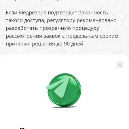
Если Федрезерв подтвердит законность
такого доступа, регулятору рекомендовано
разработать прозрачную процедуру
рассмотрения заявок с предельным сроком
принятия решения до 90 дней
Эта инициатива особенно значима для
специальных депозитарных институтов
Вайоминга. В начале года Федеральный
резервный банк Канзас-Сити предоставил
бирже Kraken доступ к ограниченной версии
мастер-аккаунта
В Reuters уточнили, что в марте банковское
подразделение платформы получило доступ
к платежной системе Федрезерва через