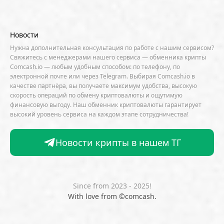
Apple
Arbitrum (ARB)
Arkham
AscendEX
Aster
AZTEC
B2B
Base
Bernstein
Новости
Binance
BIS
Bitcoin Core
Bitcoin Pizza Day
Нужна дополнительная консультация по работе с нашим сервисом?
Свяжитесь с менеджерами нашего сервиса — обменника крипты
Bitfarms
Bitfinex
Bitget
Bithumb
Comcash.io — любым удобным способом: по телефону, по
электронной почте или через Telegram. Выбирая Comcash.io в
BitMEX
BitOK
Bitwise
BlackRock
Block
качестве партнёра, вы получаете максимум удобства, высокую
скорость операций по обмену криптовалюты и ощутимую
Bloomberg
BNB Chain
BNP Paribas
финансовую выгоду. Наш обменник криптовалюты гарантирует
высокий уровень сервиса на каждом этапе сотрудничества!
Börse Stuttgart
BTCFi
Bullish
Bybit
Canaan
Cardano (ADA)
CBDC
CertiK
Новости крипты в нашем ТГ
CFTC
Chainalysis
Chainlink (LINK)
Charles Schwab
Circle
Citi
CleanSpark
CME Group
Coinbase
CoinDesk
CoinEx
Since from 2023 - 2025!
With love from ©comcash.
CoinGecko
CoinShares
ConsenSys
Core Scientific
Crypto.com
CryptoQuant