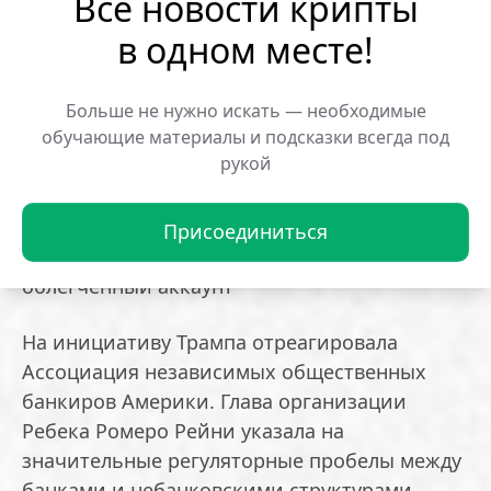
Все новости крипты
целевой счет. По информации агентства,
в одном месте!
аналогичного разрешения добиваются
Ripple, Anchorage Digital и Wise
Больше не нужно искать — необходимые
обучающие материалы и подсказки всегда под
ФРС намерена внедрить упрощенный
рукой
формат мастер-счетов. В декабре 2025 года
ведомство представило проект,
позволяющий некоторым компаниям
Присоединиться
получать доступ к банковской системе через
облегченный аккаунт
На инициативу Трампа отреагировала
Ассоциация независимых общественных
банкиров Америки. Глава организации
Ребека Ромеро Рейни указала на
значительные регуляторные пробелы между
банками и небанковскими структурами