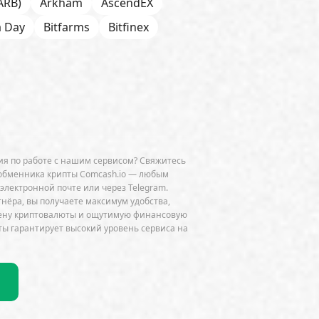
ARB)
Arkham
AscendEX
a Day
Bitfarms
Bitfinex
 Chain
BNP Paribas
CFTC
Chainalysis
e
CoinDesk
CoinEx
Cumberland
Curve (CRV)
OGE)
Dune Analytics
Elliptic
я по работе с нашим сервисом? Свяжитесь
Exodus
Facebook
FATF
обменника крипты Comcash.io — любым
 электронной почте или через Telegram.
ini
GitHub
Glassnode
тнёра, вы получаете максимум удобства,
мену криптовалюты и ощутимую финансовую
HSBC
HTX
Huawei
Hut 8
ы гарантирует высокий уровень сервиса на
JPMorgan
Jump Trading
K33
do
Lightning Network
k
MEV
MiCA
Microsoft
NEAR
Netflix
NFT
Nokia