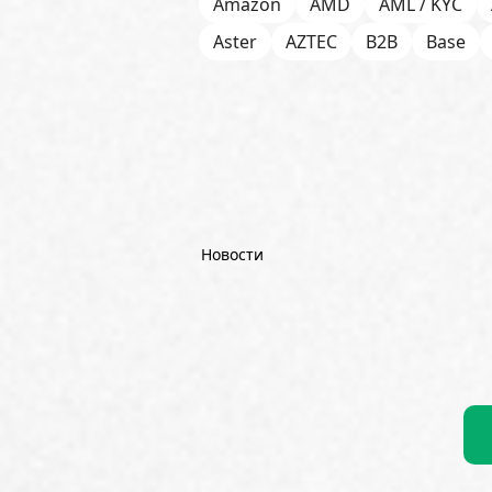
Amazon
AMD
AML / KYC
Aster
AZTEC
B2B
Base
Bitget
Bithumb
BitMEX
B
Börse Stuttgart
BTCFi
Bullis
Chainlink (LINK)
Charles Schw
CoinGecko
CoinShares
Con
Dash
DeepMind
DeepSeek
Новости
Emurgo
Ernst & Young
ETF
FDIC
Fidelity Investments
Fi
Goldman Sachs
Google
Goo
Hyperliquid
IBM
ICO
ING
Kaiko
Kalshi
KPMG
Krak
Litecoin (LTC)
Mantle
Marat
MicroStrategy (Strategy)
Mon