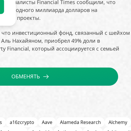
а, журналисты Financial Times сообщили, что
более одного миллиарда долларов на
ютные проекты.
о, что инвестиционный фонд, связанный с шейхом
 Аль Нахайяном, приобрел 49% доли в
ty Financial, который ассоциируется с семьей
ОБМЕНЯТЬ
s
a16zcrypto
Aave
Alameda Research
Alchemy