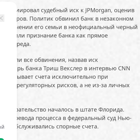
п инициировал судебный иск к JPMorgan, оценив
 долларов. Политик обвинил банк в незаконном
 включении его семьи в неофициальный черный
асценили признание банка как прямое
ного вреда.
твергли все обвинения, назвав иск
екретарь банка Триш Векслер в интервью CNN
ия закрывает счета исключительно при
их и регуляторных рисков, а не из-за личных
разбирательство началось в штате Флорида.
ся перевода процесса в федеральный суд Нью-
 там обслуживались спорные счета.
ой