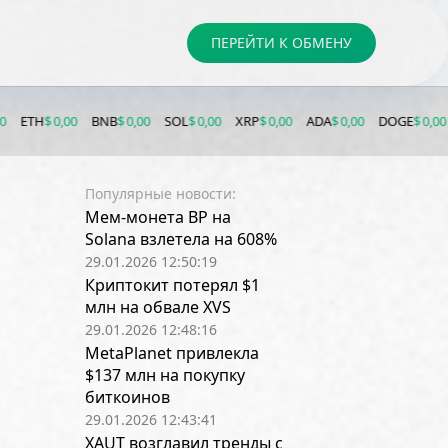
ПЕРЕЙТИ К ОБМЕНУ
,00
BNB
$ 0,00
SOL
$ 0,00
XRP
$ 0,00
ADA
$ 0,00
DOGE
$ 0,00
LTC
$ 0,0
Популярные новости:
Мем-монета BP на
Solana взлетела на 608%
29.01.2026 12:50:19
Криптокит потерял $1
млн на обвале XVS
29.01.2026 12:48:16
MetaPlanet привлекла
$137 млн на покупку
биткоинов
29.01.2026 12:43:41
XAUT возглавил тренды с