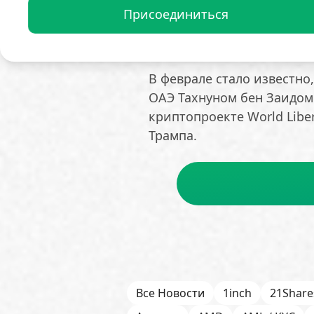
Ранее, в октябре 2025 год
Присоединиться
семья Трампа заработала 
инвестициях в криптовал
В феврале стало известн
ОАЭ Тахнуном бен Заидом
криптопроекте World Liber
Трампа.
Все Новости
1inch
21Share