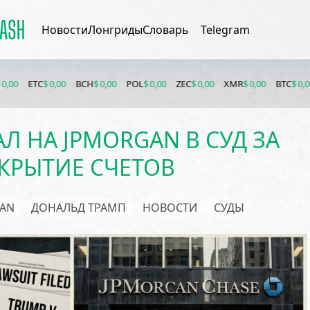
Новости
Лонгриды
Словарь
Telegram
$ 0,00
BCH
$ 0,00
POL
$ 0,00
ZEC
$ 0,00
XMR
$ 0,00
BTC
$ 0,00
ETH
$ 0
Л НА JPMORGAN В СУД ЗА
КРЫТИЕ СЧЕТОВ
AN
ДОНАЛЬД ТРАМП
НОВОСТИ
СУДЫ