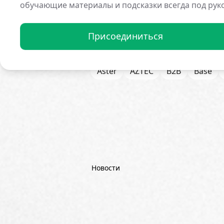
обучающие материалы и подсказки всегда под рук
Присоединиться
Все Новости
1inch
21Share
Amazon
AMD
AML / KYC
Aster
AZTEC
B2B
Base
Bitget
Bithumb
BitMEX
B
Börse Stuttgart
BTCFi
Bullis
Chainlink (LINK)
Charles Schw
CoinGecko
CoinShares
Con
Dash
DeepMind
DeepSeek
Новости
Emurgo
Ernst & Young
ETF
FDIC
Fidelity Investments
Fi
Goldman Sachs
Google
Goo
Hyperliquid
IBM
ICO
ING