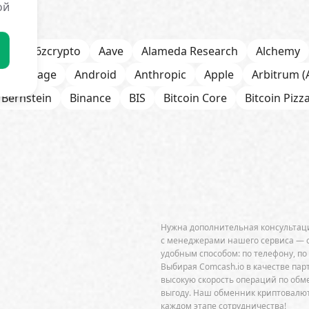
ой
s
a16zcrypto
Aave
Alameda Research
Alchemy
Anchorage
Android
Anthropic
Apple
Arbitrum (
Bernstein
Binance
BIS
Bitcoin Core
Bitcoin Pizz
itOK
Bitwise
BlackRock
Block
Bloomberg
BNB
h
Bybit
Canaan
Cardano (ADA)
CBDC
CertiK
ab
Circle
Citi
CleanSpark
CME Group
Coinbas
senSys
Core Scientific
Crypto.com
CryptoQuant
DeFi
dePIN
Deutsche Bank
DEX
Dogecoin (D
Нужна дополнительная консультаци
Ethena
Ethereum (ETH)
Ethereum Name Service
с менеджерами нашего сервиса — 
удобным способом: по телефону, по
refox
ForkLog Consulting
FTX
Galaxy Digital
Gem
Выбирая Comcash.io в качестве пар
высокую скорость операций по об
gle Gemini
Google Trends
Grayscale Investments
выгоду. Наш обменник криптовалют
каждом этапе сотрудничества!
Injective
Interactive Brokers
IPO
Iris Energy