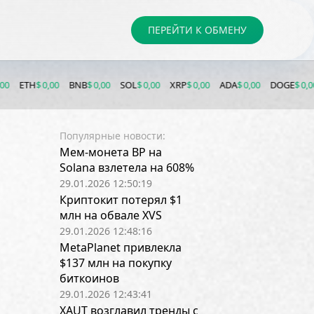
ПЕРЕЙТИ К ОБМЕНУ
H
$ 0,00
BNB
$ 0,00
SOL
$ 0,00
XRP
$ 0,00
ADA
$ 0,00
DOGE
$ 0,00
LTC
$
Популярные новости:
Мем-монета BP на
Solana взлетела на 608%
29.01.2026 12:50:19
Криптокит потерял $1
млн на обвале XVS
29.01.2026 12:48:16
MetaPlanet привлекла
$137 млн на покупку
биткоинов
29.01.2026 12:43:41
XAUT возглавил тренды с