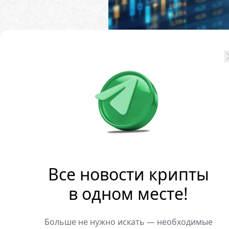
Компания Tether инвестир
раунд финансирования бр
Полученные средства буд
инфраструктуры, токениз
Все новости крипты
в одном месте!
Больше не нужно искать — необходимые