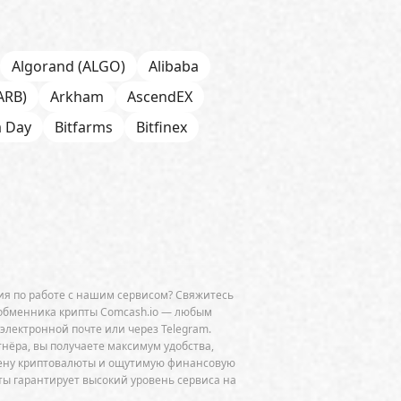
Algorand (ALGO)
Alibaba
ARB)
Arkham
AscendEX
a Day
Bitfarms
Bitfinex
 Chain
BNP Paribas
CFTC
Chainalysis
e
CoinDesk
CoinEx
Cumberland
Curve (CRV)
OGE)
Dune Analytics
Elliptic
я по работе с нашим сервисом? Свяжитесь
Exodus
Facebook
FATF
обменника крипты Comcash.io — любым
 электронной почте или через Telegram.
ini
GitHub
Glassnode
тнёра, вы получаете максимум удобства,
мену криптовалюты и ощутимую финансовую
HSBC
HTX
Huawei
Hut 8
ы гарантирует высокий уровень сервиса на
JPMorgan
Jump Trading
K33