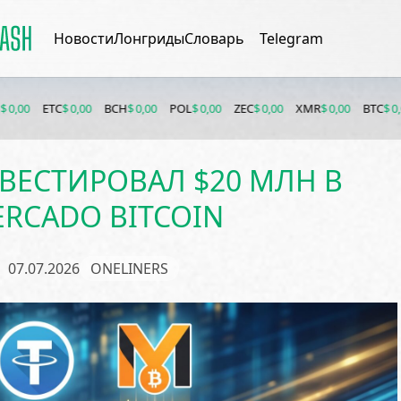
Новости
Лонгриды
Словарь
Telegram
ETC
$ 0,00
BCH
$ 0,00
POL
$ 0,00
ZEC
$ 0,00
XMR
$ 0,00
BTC
$ 0,00
ET
ВЕСТИРОВАЛ $20 МЛН В
RCADO BITCOIN
07.07.2026
ONELINERS