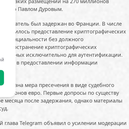
го из таких размещений на 270 миллионов
 лично Павлом Дуровым.
приниматель был задержан во Франции. В числе
 значилось предоставление криптографических
онфиденциальности без должного
 распространение криптографических
значенных исключительно для аутентификации.
ой
 отказ в предоставлении информации
анам.
 избрана мера пресечения в виде судебного
 миллионов евро. Первые допросы по существу
ре месяца после задержания, однако материалы
суд.
й глава Telegram объявил о усилении модерации