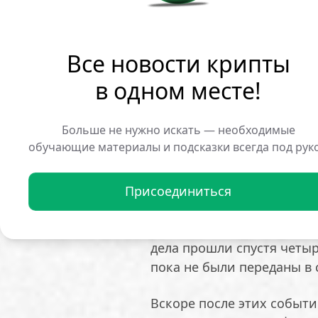
инструменты. Часть одно
долларов была выкуплена
Все новости крипты
В августе 2028 года пред
предъявленных претензий
в одном месте!
услуг для обеспечения к
декларирования, а также
Больше не нужно искать — необходимые
инструментов, не предна
обучающие материалы и подсказки всегда под рук
Одним из обвинений стал
правоохранительным орг
Присоединиться
В отношении Дурова была
надзора с залогом в пять
дела прошли спустя четы
пока не были переданы в 
Вскоре после этих событи