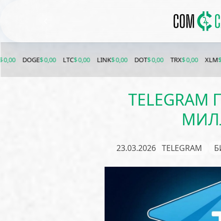
E
$ 0,00
LTC
$ 0,00
LINK
$ 0,00
DOT
$ 0,00
TRX
$ 0,00
XLM
$ 0,00
ETC
$
TELEGRAM 
МИЛ
23.03.2026
TELEGRAM
Б