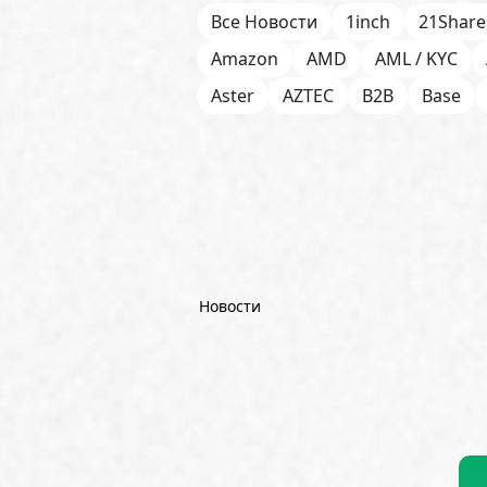
Все Новости
1inch
21Share
Amazon
AMD
AML / KYC
Aster
AZTEC
B2B
Base
Bitget
Bithumb
BitMEX
B
Börse Stuttgart
BTCFi
Bullis
Chainlink (LINK)
Charles Schw
CoinGecko
CoinShares
Con
Dash
DeepMind
DeepSeek
Новости
Emurgo
Ernst & Young
ETF
FDIC
Fidelity Investments
Fi
Goldman Sachs
Google
Goo
Hyperliquid
IBM
ICO
ING
Kaiko
Kalshi
KPMG
Krak