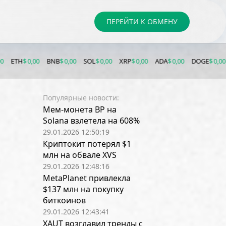
ПЕРЕЙТИ К ОБМЕНУ
0
BNB
$ 0,00
SOL
$ 0,00
XRP
$ 0,00
ADA
$ 0,00
DOGE
$ 0,00
LTC
$ 0,00
Популярные новости:
Мем-монета BP на
Solana взлетела на 608%
29.01.2026 12:50:19
Криптокит потерял $1
млн на обвале XVS
29.01.2026 12:48:16
MetaPlanet привлекла
$137 млн на покупку
биткоинов
29.01.2026 12:43:41
XAUT возглавил тренды с