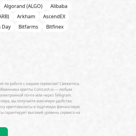
Algorand (ALGO)
Alibaba
ARB)
Arkham
AscendEX
a Day
Bitfarms
Bitfinex
 Chain
BNP Paribas
CFTC
Chainalysis
e
CoinDesk
CoinEx
Cumberland
Curve (CRV)
OGE)
Dune Analytics
Elliptic
я по работе с нашим сервисом? Свяжитесь
Exodus
Facebook
FATF
обменника крипты Comcash.io — любым
 электронной почте или через Telegram.
ini
GitHub
Glassnode
тнёра, вы получаете максимум удобства,
мену криптовалюты и ощутимую финансовую
HSBC
HTX
Huawei
Hut 8
ы гарантирует высокий уровень сервиса на
JPMorgan
Jump Trading
K33
do
Lightning Network