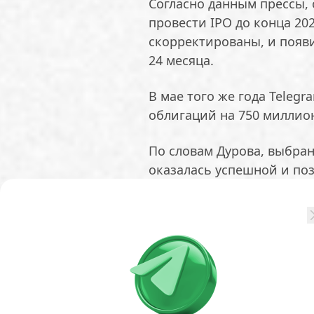
Согласно данным прессы,
провести IPO до конца 20
скорректированы, и появ
24 месяца.
В мае того же года Tele
облигаций на 750 миллио
По словам Дурова, выбран
оказалась успешной и по
году.
В результате новый выпус
вызвал повышенный инте
спроса.
Telegram и ранее привле