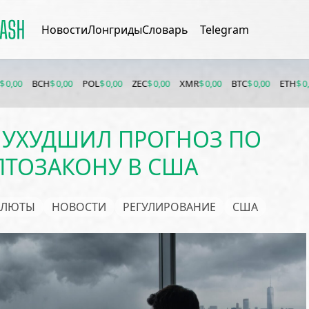
Новости
Лонгриды
Словарь
Telegram
H
$ 0,00
POL
$ 0,00
ZEC
$ 0,00
XMR
$ 0,00
BTC
$ 0,00
ETH
$ 0,00
BNB
$ 
 УХУДШИЛ ПРОГНОЗ ПО
ПТОЗАКОНУ В США
АЛЮТЫ
НОВОСТИ
РЕГУЛИРОВАНИЕ
США