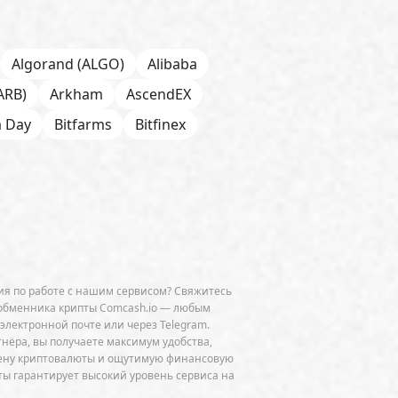
Algorand (ALGO)
Alibaba
ARB)
Arkham
AscendEX
a Day
Bitfarms
Bitfinex
 Chain
BNP Paribas
CFTC
Chainalysis
e
CoinDesk
CoinEx
Cumberland
Curve (CRV)
OGE)
Dune Analytics
Elliptic
я по работе с нашим сервисом? Свяжитесь
Exodus
Facebook
FATF
обменника крипты Comcash.io — любым
 электронной почте или через Telegram.
ini
GitHub
Glassnode
тнёра, вы получаете максимум удобства,
мену криптовалюты и ощутимую финансовую
HSBC
HTX
Huawei
Hut 8
ы гарантирует высокий уровень сервиса на
JPMorgan
Jump Trading
K33