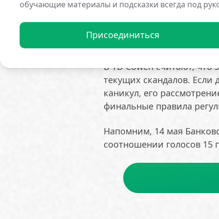
обучающие материалы и подсказки всегда под рук
Республиканцы также ока
либо голосовать против 
Присоединиться
направленных на Трампа,
В TD Cowen считают, что
текущих скандалов. Если 
каникул, его рассмотрени
финальные правила регули
Напомним, 14 мая Банков
соотношении голосов 15 