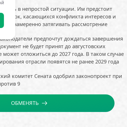
ой
зались в непростой ситуации. Им предстоит
поправок, касающихся конфликта интересов и
 либо намеренно затягивать рассмотрение
 законодатели предпочтут дождаться завершения
документ не будет принят до августовских
е может отложиться до 2027 года. В таком случае
рования отрасли появятся не ранее 2029 года
ский комитет Сената одобрил законопроект при
против 9
ОБМЕНЯТЬ