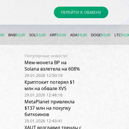
ПЕРЕЙТИ К ОБМЕНУ
0,00
SOL
$ 0,00
XRP
$ 0,00
ADA
$ 0,00
DOGE
$ 0,00
LTC
$ 0,00
LINK
$ 0
Популярные новости:
Мем-монета BP на
Solana взлетела на 608%
29.01.2026 12:50:19
Криптокит потерял $1
млн на обвале XVS
29.01.2026 12:48:16
MetaPlanet привлекла
$137 млн на покупку
биткоинов
29.01.2026 12:43:41
XAUT возглавил тренды с