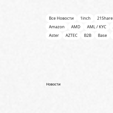
Все Новости
1inch
21Share
Amazon
AMD
AML / KYC
Aster
AZTEC
B2B
Base
Bitget
Bithumb
BitMEX
B
Börse Stuttgart
BTCFi
Bullis
Chainlink (LINK)
Charles Schw
CoinGecko
CoinShares
Con
Dash
DeepMind
DeepSeek
Новости
Emurgo
Ernst & Young
ETF
FDIC
Fidelity Investments
Fi
Goldman Sachs
Google
Goo
Hyperliquid
IBM
ICO
ING