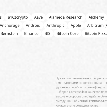
s
a16zcrypto
Aave
Alameda Research
Alchemy
Anchorage
Android
Anthropic
Apple
Arbitrum (
Bernstein
Binance
BIS
Bitcoin Core
Bitcoin Pizz
itOK
Bitwise
BlackRock
Block
Bloomberg
BNB
h
Bybit
Canaan
Cardano (ADA)
CBDC
CertiK
ab
Circle
Citi
CleanSpark
CME Group
Coinbas
senSys
Core Scientific
Crypto.com
CryptoQuant
DeFi
dePIN
Deutsche Bank
DEX
Dogecoin (D
Нужна дополнительная консультаци
Ethena
Ethereum (ETH)
Ethereum Name Service
с менеджерами нашего сервиса — 
удобным способом: по телефону, по
refox
ForkLog Consulting
FTX
Galaxy Digital
Gem
Выбирая Comcash.io в качестве пар
высокую скорость операций по об
gle Gemini
Google Trends
Grayscale Investments
выгоду. Наш обменник криптовалют
каждом этапе сотрудничества!
Injective
Interactive Brokers
IPO
Iris Energy