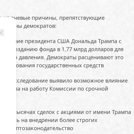
и ключевые причины, препятствующие
 стороны демократов:
глашение президента США Дональда Трампа с
о к созданию фонда в 1,77 млрд долларов для
еского давления. Демократы расценивают это
спользования государственных средств
ское расследование выявило возможное влияние
 Трампа на работу Комиссии по срочной
ые о тысячах сделок с акциями от имени Трампа
таивать на внедрении более строгих
в криптозаконодательство