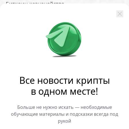
Биткоин-казначейства
На прошлой неделе небольшие публичные
компании приобрели 602,6 BTC на сумму
около 46 миллионов долларов:
Strive купила 381,6 BTC
DDC Enterprise Limited — 200 BTC
The Smarter Web Company — 19 BTC
Hyperscale Data — 2 BTC
Все новости крипты
Фирмы совершили сделки, когда цена
в одном месте!
биткоина опустилась ниже 80 000 долларов.
Например, Strive покупала актив в среднем
Больше не нужно искать — необходимые
по 79 348 долларов, а DDC — по 79 496
обучающие материалы и подсказки всегда под
долларов.
рукой