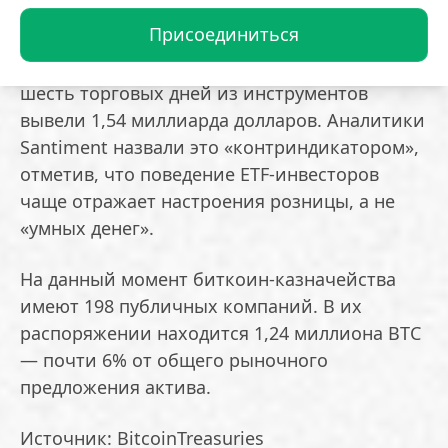
Активность малого бизнеса совпала с
Присоединиться
оттоком средств из спотовых биржевых
фондов на базе первой криптовалюты. За
шесть торговых дней из инструментов
вывели 1,54 миллиарда долларов. Аналитики
Santiment назвали это «контриндикатором»,
отметив, что поведение ETF-инвесторов
чаще отражает настроения розницы, а не
«умных денег».
На данный момент биткоин-казначейства
имеют 198 публичных компаний. В их
распоряжении находится 1,24 миллиона BTC
— почти 6% от общего рыночного
предложения актива.
Источник: BitcoinTreasuries