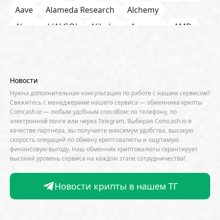
Aave
Alameda Research
Alchemy
Algorand (ALGO)
Alibaba
Amazon
AMD
AML / KYC
Anchorage
Android
Anthropic
Apple
Arbitrum (ARB)
Arkham
AscendEX
Aster
AZTEC
B2B
Base
Bernstein
Новости
Binance
BIS
Bitcoin Core
Bitcoin Pizza Day
Нужна дополнительная консультация по работе с нашим сервисом?
Свяжитесь с менеджерами нашего сервиса — обменника крипты
Bitfarms
Bitfinex
Bitget
Bithumb
Comcash.io — любым удобным способом: по телефону, по
электронной почте или через Telegram. Выбирая Comcash.io в
BitMEX
BitOK
Bitwise
BlackRock
Block
качестве партнёра, вы получаете максимум удобства, высокую
скорость операций по обмену криптовалюты и ощутимую
Bloomberg
BNB Chain
BNP Paribas
финансовую выгоду. Наш обменник криптовалюты гарантирует
высокий уровень сервиса на каждом этапе сотрудничества!
Börse Stuttgart
BTCFi
Bullish
Bybit
Canaan
Cardano (ADA)
CBDC
CertiK
Новости крипты в нашем ТГ
CFTC
Chainalysis
Chainlink (LINK)
Charles Schwab
Circle
Citi
CleanSpark