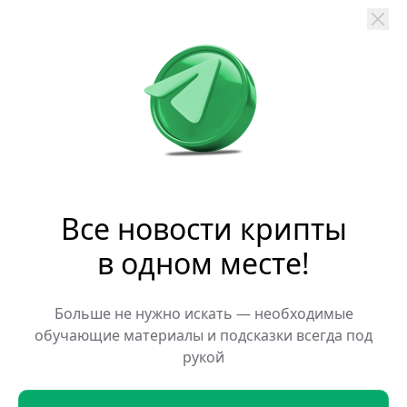
Это стало самым крупным приобретением
фирмы с начала года. Теперь ей
принадлежит 4,59% от общего объема
второй по капитализации криптовалюты.
Суммарная стоимость активов BitMine,
включая цифровые валюты и фиат, достигла
$9,6 млрд. По данным на 7 июня в
распоряжении компании числятся:
Все новости крипты
— 5,54 млн ETH;
в одном месте!
— 204 BTC;
— доли в Beast Industries ($180 млн) и Eightco
Больше не нужно искать — необходимые
($88 млн);
обучающие материалы и подсказки всегда под
— $247 млн наличными.
рукой
BitMine остается лидером среди