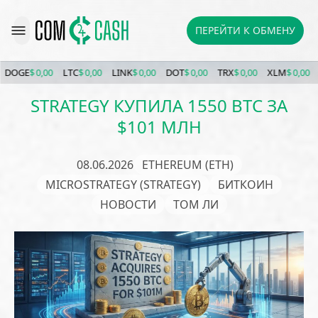
ПЕРЕЙТИ К ОБМЕНУ
GE
$ 0,00
LTC
$ 0,00
LINK
$ 0,00
DOT
$ 0,00
TRX
$ 0,00
XLM
$ 0,00
ETC
STRATEGY КУПИЛА 1550 BTC ЗА
$101 МЛН
08.06.2026
ETHEREUM (ETH)
MICROSTRATEGY (STRATEGY)
БИТКОИН
НОВОСТИ
ТОМ ЛИ