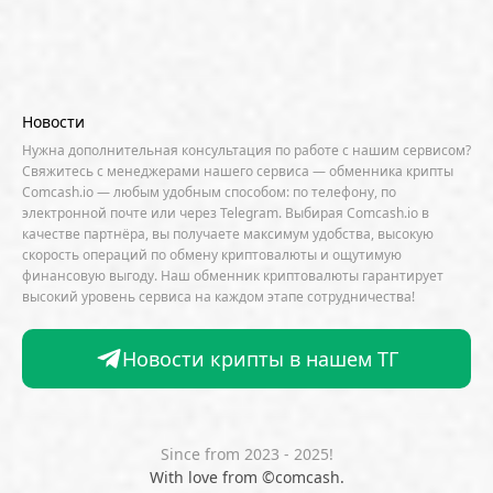
Algorand (ALGO)
Alibaba
Amazon
AMD
AML / KYC
Anchorage
Android
Anthropic
Apple
Arbitrum (ARB)
Arkham
AscendEX
Aster
AZTEC
B2B
Base
Bernstein
Новости
Binance
BIS
Bitcoin Core
Bitcoin Pizza Day
Нужна дополнительная консультация по работе с нашим сервисом?
Свяжитесь с менеджерами нашего сервиса — обменника крипты
Bitfarms
Bitfinex
Bitget
Bithumb
Comcash.io — любым удобным способом: по телефону, по
электронной почте или через Telegram. Выбирая Comcash.io в
BitMEX
BitOK
Bitwise
BlackRock
Block
качестве партнёра, вы получаете максимум удобства, высокую
скорость операций по обмену криптовалюты и ощутимую
Bloomberg
BNB Chain
BNP Paribas
финансовую выгоду. Наш обменник криптовалюты гарантирует
высокий уровень сервиса на каждом этапе сотрудничества!
Börse Stuttgart
BTCFi
Bullish
Bybit
Canaan
Cardano (ADA)
CBDC
CertiK
Новости крипты в нашем ТГ
CFTC
Chainalysis
Chainlink (LINK)
Charles Schwab
Circle
Citi
CleanSpark
CME Group
Coinbase
CoinDesk
CoinEx
Since from 2023 - 2025!
With love from ©comcash.
CoinGecko
CoinShares
ConsenSys