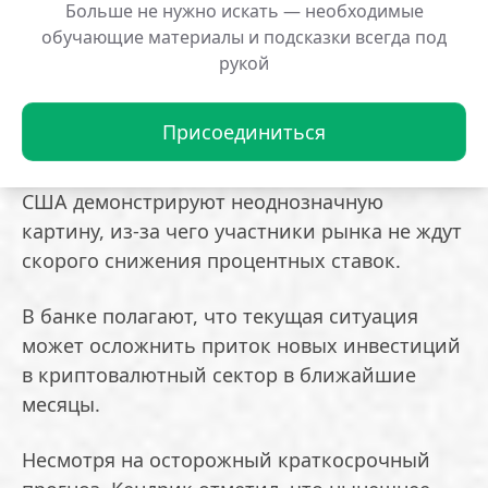
Больше не нужно искать — необходимые
этих фондов сократился почти на 100 000
обучающие материалы и подсказки всегда под
BTC с момента ценового пика в октябре 2025
рукой
года.
Присоединиться
Давление оказывают и макроэкономические
условия. Последние данные по экономике
США демонстрируют неоднозначную
картину, из-за чего участники рынка не ждут
скорого снижения процентных ставок.
В банке полагают, что текущая ситуация
может осложнить приток новых инвестиций
в криптовалютный сектор в ближайшие
месяцы.
Несмотря на осторожный краткосрочный