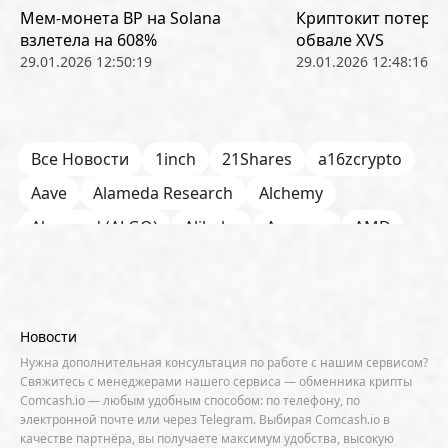
Мем-монета BP на Solana
Криптокит потерял
взлетела на 608%
обвале XVS
29.01.2026 12:50:19
29.01.2026 12:48:16
Все Новости
1inch
21Shares
a16zcrypto
Aave
Alameda Research
Alchemy
Algorand (ALGO)
Alibaba
Amazon
AMD
AML / KYC
Anchorage
Android
Anthropic
Apple
Arbitrum (ARB)
Arkham
AscendEX
Aster
AZTEC
B2B
Base
Bernstein
Новости
Binance
BIS
Bitcoin Core
Bitcoin Pizza Day
Нужна дополнительная консультация по работе с нашим сервисом?
Свяжитесь с менеджерами нашего сервиса — обменника крипты
Bitfarms
Bitfinex
Bitget
Bithumb
Comcash.io — любым удобным способом: по телефону, по
электронной почте или через Telegram. Выбирая Comcash.io в
BitMEX
BitOK
Bitwise
BlackRock
Block
качестве партнёра, вы получаете максимум удобства, высокую