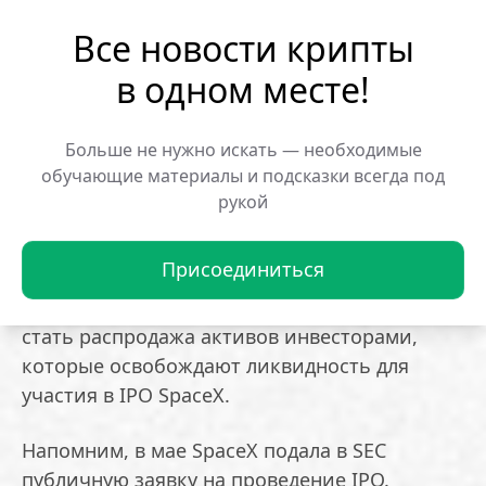
Все новости крипты
Размещение проходит в условиях высокой
рыночной волатильности. 10 июня индекс
в одном месте!
Nasdaq Composite торговался в минусе после
самого резкого дневного падения за
Больше не нужно искать — необходимые
последний год, а биткоин снизился на 2,8%,
обучающие материалы и подсказки всегда под
оказавшись на 37% ниже январского
рукой
максимума.
Присоединиться
Отдельные аналитики предположили, что
одной из причин спада на рынках могла
стать распродажа активов инвесторами,
которые освобождают ликвидность для
участия в IPO SpaceX.
Напомним, в мае SpaceX подала в SEC
публичную заявку на проведение IPO.