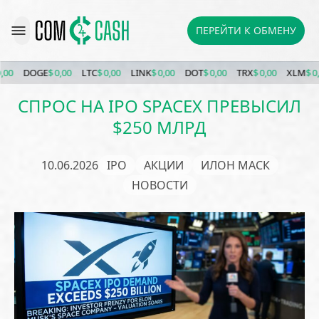
ПЕРЕЙТИ К ОБМЕНУ
DOGE
$ 0,00
LTC
$ 0,00
LINK
$ 0,00
DOT
$ 0,00
TRX
$ 0,00
XLM
$ 0,00
СПРОС НА IPO SPACEX ПРЕВЫСИЛ
$250 МЛРД
10.06.2026
IPO
АКЦИИ
ИЛОН МАСК
НОВОСТИ