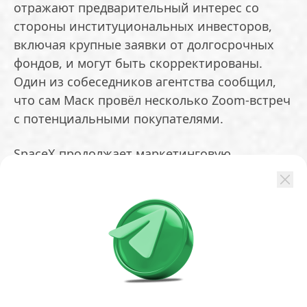
отражают предварительный интерес со
стороны институциональных инвесторов,
включая крупные заявки от долгосрочных
фондов, и могут быть скорректированы.
Один из собеседников агентства сообщил,
что сам Маск провёл несколько Zoom-встреч
с потенциальными покупателями.
SpaceX продолжает маркетинговую
кампанию. По данным источников,
президент компании Гвинн Шотвелл и
финансовый директор Брет Джонсен
планируют посетить обед для
институциональных инвесторов в офисе
Morgan Stanley в центре Манхэттена,
организованный сопрезидентом банка
Дэном Симковицем.