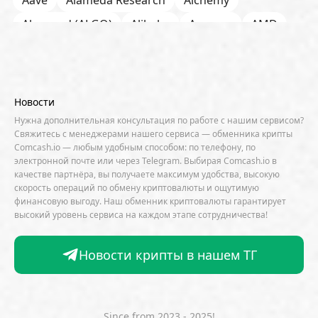
Aave
Alameda Research
Alchemy
Algorand (ALGO)
Alibaba
Amazon
AMD
AML / KYC
Anchorage
Android
Anthropic
Apple
Arbitrum (ARB)
Arkham
AscendEX
Aster
AZTEC
B2B
Base
Bernstein
Новости
Binance
BIS
Bitcoin Core
Bitcoin Pizza Day
Нужна дополнительная консультация по работе с нашим сервисом?
Свяжитесь с менеджерами нашего сервиса — обменника крипты
Bitfarms
Bitfinex
Bitget
Bithumb
Comcash.io — любым удобным способом: по телефону, по
электронной почте или через Telegram. Выбирая Comcash.io в
BitMEX
BitOK
Bitwise
BlackRock
Block
качестве партнёра, вы получаете максимум удобства, высокую
скорость операций по обмену криптовалюты и ощутимую
Bloomberg
BNB Chain
BNP Paribas
финансовую выгоду. Наш обменник криптовалюты гарантирует
высокий уровень сервиса на каждом этапе сотрудничества!
Börse Stuttgart
BTCFi
Bullish
Bybit
Canaan
Cardano (ADA)
CBDC
CertiK
Новости крипты в нашем ТГ
CFTC
Chainalysis
Chainlink (LINK)
Charles Schwab
Circle
Citi
CleanSpark
CME Group
Coinbase
CoinDesk
CoinEx
Since from 2023 - 2025!