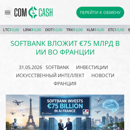
ПЕРЕЙТИ К ОБМЕНУ
C
$ 0,00
LINK
$ 0,00
DOT
$ 0,00
TRX
$ 0,00
XLM
$ 0,00
ETC
$ 0,00
BCH
$
SOFTBANK ВЛОЖИТ €75 МЛРД В
ИИ ВО ФРАНЦИИ
31.05.2026
SOFTBANK
ИНВЕСТИЦИИ
ИСКУССТВЕННЫЙ ИНТЕЛЛЕКТ
НОВОСТИ
ФРАНЦИЯ