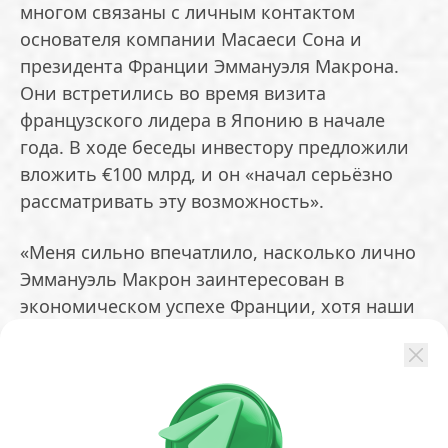
многом связаны с личным контактом
основателя компании Масаеси Сона и
президента Франции Эммануэля Макрона.
Они встретились во время визита
французского лидера в Японию в начале
года. В ходе беседы инвестору предложили
вложить €100 млрд, и он «начал серьёзно
рассматривать эту возможность».
«Меня сильно впечатлило, насколько лично
Эммануэль Макрон заинтересован в
экономическом успехе Франции, хотя наши
инвестиции ранее были сконцентрированы
в основном в США, Японии и Азии», —
заявил Сон в интервью La Tribune.
Первоначальные планы SoftBank