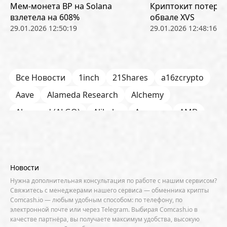
Мем-монета BP на Solana
Криптокит потерял
взлетела на 608%
обвале XVS
29.01.2026 12:50:19
29.01.2026 12:48:16
Все Новости
1inch
21Shares
a16zcrypto
Aave
Alameda Research
Alchemy
Algorand (ALGO)
Alibaba
Amazon
AMD
AML / KYC
Anchorage
Android
Anthropic
Apple
Arbitrum (ARB)
Arkham
AscendEX
Aster
AZTEC
B2B
Base
Bernstein
Новости
Binance
BIS
Bitcoin Core
Bitcoin Pizza Day
Нужна дополнительная консультация по работе с нашим сервисом?
Свяжитесь с менеджерами нашего сервиса — обменника крипты
Bitfarms
Bitfinex
Bitget
Bithumb
Comcash.io — любым удобным способом: по телефону, по
электронной почте или через Telegram. Выбирая Comcash.io в
BitMEX
BitOK
Bitwise
BlackRock
Block
качестве партнёра, вы получаете максимум удобства, высокую