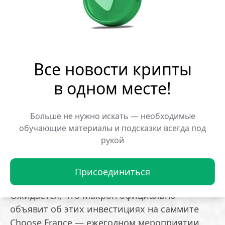
предполагают строительство центров
обработки данных в Дюнкерке, Боскеле и
Бушене. Кроме того, компания намерена
развивать другие площадки по всей
Франции, «укрепляя статус страны как
Все новости крипты
ведущего европейского центра цифровой
в одном месте!
инфраструктуры нового поколения».
Европейская компания Schneider Electric
Больше не нужно искать — необходимые
обучающие материалы и подсказки всегда под
готова стать партнёром в проекте в
рукой
Дюнкерке для создания центра ИИ-
инфраструктуры и производства
робототехники.
Присоединиться
Ожидается, что Макрон официально
объявит об этих инвестициях на саммите
Choose France — ежегодном мероприятии,