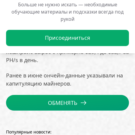
Многие местные добытчики участвуют в
Больше не нужно искать — необходимые
обучающие материалы и подсказки всегда под
программе балансировки электросетей,
рукой
отключая оборудование в часы пикового
потребления.
Присоединиться
Согласно Hashrate Index, за последние сутки
хешпрайс вырос с примерно $29,4 до $32,7 за
PH/s в день.
Ранее в июне ончейн-данные указывали на
капитуляцию майнеров.
ОБМЕНЯТЬ
Популярные новости: