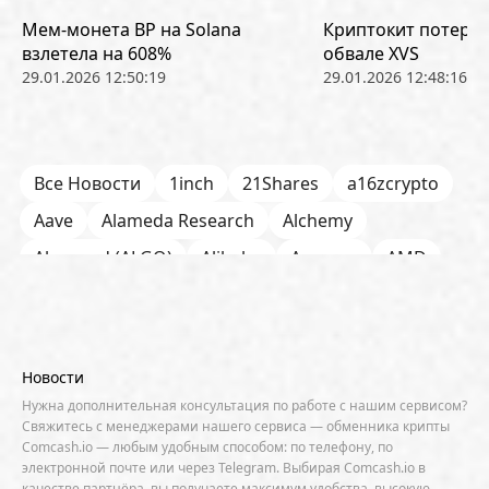
Мем-монета BP на Solana
Криптокит потерял
взлетела на 608%
обвале XVS
29.01.2026 12:50:19
29.01.2026 12:48:16
Все Новости
1inch
21Shares
a16zcrypto
Aave
Alameda Research
Alchemy
Algorand (ALGO)
Alibaba
Amazon
AMD
AML / KYC
Anchorage
Android
Anthropic
Apple
Arbitrum (ARB)
Arkham
AscendEX
Aster
AZTEC
B2B
Base
Bernstein
Новости
Binance
BIS
Bitcoin Core
Bitcoin Pizza Day
Нужна дополнительная консультация по работе с нашим сервисом?
Свяжитесь с менеджерами нашего сервиса — обменника крипты
Bitfarms
Bitfinex
Bitget
Bithumb
Comcash.io — любым удобным способом: по телефону, по
электронной почте или через Telegram. Выбирая Comcash.io в
BitMEX
BitOK
Bitwise
BlackRock
Block
качестве партнёра, вы получаете максимум удобства, высокую