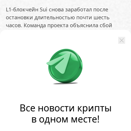
L1-блокчейн Sui снова заработал после
остановки длительностью почти шесть
часов. Команда проекта объяснила сбой
ошибкой в логике расчёта комиссий за газ,
возникшей после обновления версии 1.72. В
течение этого времени валидаторы не
создавали новые блоки. На фоне
происшествия токен SUI подешевел
примерно на 6,6%, опустившись до $0,90, а
затем частично восстановился до $0,93.
ОБМЕНЯТЬ
Все новости крипты
в одном месте!
Популярные новости: