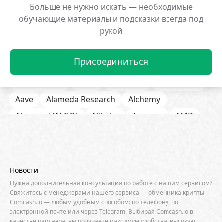
Больше не нужно искать — необходимые
Мем-монета BP на Solana
Криптокит потерял
обучающие материалы и подсказки всегда под
взлетела на 608%
обвале XVS
рукой
29.01.2026 12:50:19
29.01.2026 12:48:16
Присоединиться
Все Новости
1inch
21Shares
a16zcrypto
Aave
Alameda Research
Alchemy
Algorand (ALGO)
Alibaba
Amazon
AMD
AML / KYC
Anchorage
Android
Anthropic
Apple
Arbitrum (ARB)
Arkham
AscendEX
Aster
AZTEC
B2B
Base
Bernstein
Новости
Binance
BIS
Bitcoin Core
Bitcoin Pizza Day
Нужна дополнительная консультация по работе с нашим сервисом?
Свяжитесь с менеджерами нашего сервиса — обменника крипты
Bitfarms
Bitfinex
Bitget
Bithumb
Comcash.io — любым удобным способом: по телефону, по
электронной почте или через Telegram. Выбирая Comcash.io в
BitMEX
BitOK
Bitwise
BlackRock
Block
качестве партнёра, вы получаете максимум удобства, высокую