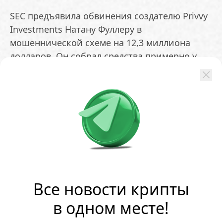
SEC предъявила обвинения создателю Privvy
Investments Натану Фуллеру в
мошеннической схеме на 12,3 миллиона
долларов. Он собрал средства примерно у
150 вкладчиков, суля до 100% прибыли
благодаря ИИ-ботам для криптоарбитража.
Помощники работали некорректно, а на
реальную торговлю шло лишь 3% капитала.
Фуллер похитил не менее 6,2 миллиона, а 5,5
миллиона направил на пирамидальные
выплаты
ОБМЕНЯТЬ
Все новости крипты
в одном месте!