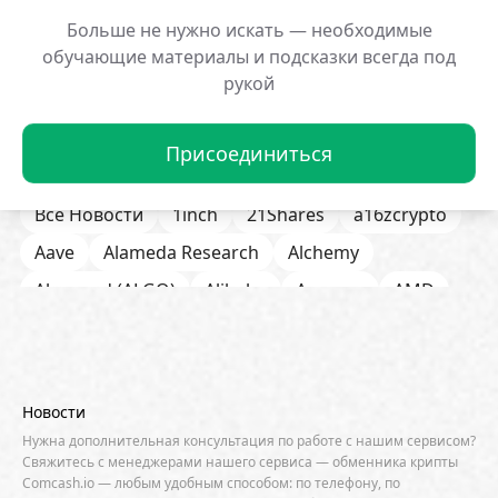
Популярные новости:
Больше не нужно искать — необходимые
обучающие материалы и подсказки всегда под
Мем-монета BP на Solana
Криптокит потерял
взлетела на 608%
обвале XVS
рукой
29.01.2026 12:50:19
29.01.2026 12:48:16
Присоединиться
Все Новости
1inch
21Shares
a16zcrypto
Aave
Alameda Research
Alchemy
Algorand (ALGO)
Alibaba
Amazon
AMD
AML / KYC
Anchorage
Android
Anthropic
Apple
Arbitrum (ARB)
Arkham
AscendEX
Aster
AZTEC
B2B
Base
Bernstein
Новости
Binance
BIS
Bitcoin Core
Bitcoin Pizza Day
Нужна дополнительная консультация по работе с нашим сервисом?
Свяжитесь с менеджерами нашего сервиса — обменника крипты
Bitfarms
Bitfinex
Bitget
Bithumb
Comcash.io — любым удобным способом: по телефону, по