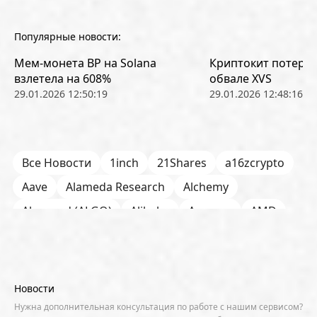
Популярные новости:
Мем-монета BP на Solana
Криптокит потерял
взлетела на 608%
обвале XVS
29.01.2026 12:50:19
29.01.2026 12:48:16
Все Новости
1inch
21Shares
a16zcrypto
Aave
Alameda Research
Alchemy
Algorand (ALGO)
Alibaba
Amazon
AMD
AML / KYC
Anchorage
Android
Anthropic
Apple
Arbitrum (ARB)
Arkham
AscendEX
Aster
AZTEC
B2B
Base
Bernstein
Новости
Binance
BIS
Bitcoin Core
Bitcoin Pizza Day
Нужна дополнительная консультация по работе с нашим сервисом?