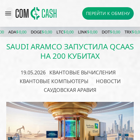
ПЕРЕЙТИ К ОБМЕНУ
ADA
$ 0,00
DOGE
$ 0,00
LTC
$ 0,00
LINK
$ 0,00
DOT
$ 0,00
TRX
$ 0,00
SAUDI ARAMCO ЗАПУСТИЛА QCAAS
НА 200 КУБИТАХ
19.05.2026
КВАНТОВЫЕ ВЫЧИСЛЕНИЯ
КВАНТОВЫЕ КОМПЬЮТЕРЫ
НОВОСТИ
САУДОВСКАЯ АРАВИЯ