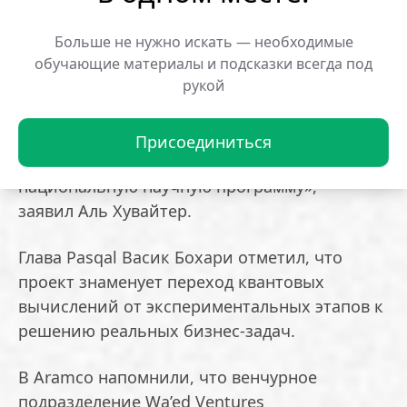
и подготовке кадров внутри страны.
Больше не нужно искать — необходимые
«Пусть это достижение станет
обучающие материалы и подсказки всегда под
рукой
катализатором для инновационной
экономики, создаст высокоэффективные и
перспективные рабочие места для нашей
Присоединиться
молодёжи и поможет реализовать
национальную научную программу», —
заявил Аль Хувайтер.
Глава Pasqal Васик Бохари отметил, что
проект знаменует переход квантовых
вычислений от экспериментальных этапов к
решению реальных бизнес-задач.
В Aramco напомнили, что венчурное
подразделение Wa’ed Ventures