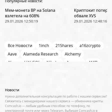
Популярные новости:
Мем-монета BP на Solana
Криптокит потерял
взлетела на 608%
обвале XVS
29.01.2026 12:50:19
29.01.2026 12:48:16
Все Новости
1inch
21Shares
a16zcrypto
Aave
Alameda Research
Alchemy
Algorand (ALGO)
Alibaba
Amazon
AMD
AML / KYC
Anchorage
Android
Anthropic
Apple
Arbitrum (ARB)
Arkham
AscendEX
Aster
AZTEC
B2B
Base
Bernstein
Новости
Binance
BIS
Bitcoin Core
Bitcoin Pizza Day
Нужна дополнительная консультация по работе с нашим сервисом?
Свяжитесь с менеджерами нашего сервиса — обменника крипты
Bitfarms
Bitfinex
Bitget
Bithumb
Comcash.io — любым удобным способом: по телефону, по
электронной почте или через Telegram. Выбирая Comcash.io в