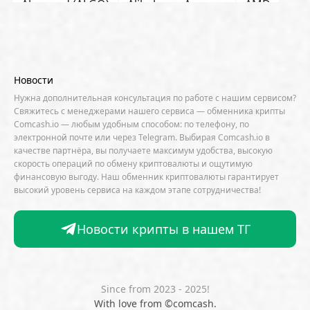
Algorand (ALGO)
Alibaba
Amazon
AMD
AML / KYC
Anchorage
Android
Anthropic
Apple
Arbitrum (ARB)
Arkham
AscendEX
Aster
AZTEC
B2B
Base
Bernstein
Новости
Binance
BIS
Bitcoin Core
Bitcoin Pizza Day
Нужна дополнительная консультация по работе с нашим сервисом?
Свяжитесь с менеджерами нашего сервиса — обменника крипты
Bitfarms
Bitfinex
Bitget
Bithumb
Comcash.io — любым удобным способом: по телефону, по
электронной почте или через Telegram. Выбирая Comcash.io в
BitMEX
BitOK
Bitwise
BlackRock
Block
качестве партнёра, вы получаете максимум удобства, высокую
скорость операций по обмену криптовалюты и ощутимую
Bloomberg
BNB Chain
BNP Paribas
финансовую выгоду. Наш обменник криптовалюты гарантирует
высокий уровень сервиса на каждом этапе сотрудничества!
Börse Stuttgart
BTCFi
Bullish
Bybit
Canaan
Cardano (ADA)
CBDC
CertiK
Новости крипты в нашем ТГ
CFTC
Chainalysis
Chainlink (LINK)
Charles Schwab
Circle
Citi
CleanSpark
CME Group
Coinbase
CoinDesk
CoinEx
Since from 2023 - 2025!
With love from ©comcash.