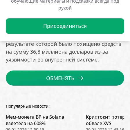
обучающие материалы и подсказки всегда под
счетов в рамках уголовных расследований.
рукой
Отметим, что в ноябре прошлого года
Присоединиться
крупнейшая южнокорейская криптобиржа
Upbit стала жертвой хакерской атаки, в
результате которой было похищено средств
на сумму 36,8 миллиона долларов из-за
уязвимости во внутренней системе.
ОБМЕНЯТЬ
Популярные новости:
Мем-монета BP на Solana
Криптокит потерял
взлетела на 608%
обвале XVS
29.01.2026 12:50:19
29.01.2026 12:48:16