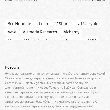
Все Новости
1inch
21Shares
a16zcrypto
Aave
Alameda Research
Alchemy
Algorand (ALGO)
Alibaba
Amazon
AMD
AML / KYC
Anchorage
Android
Anthropic
Apple
Arbitrum (ARB)
Arkham
AscendEX
Aster
AZTEC
B2B
Base
Bernstein
Новости
Binance
BIS
Bitcoin Core
Bitcoin Pizza Day
Нужна дополнительная консультация по работе с нашим сервисом?
Свяжитесь с менеджерами нашего сервиса — обменника крипты
Bitfarms
Bitfinex
Bitget
Bithumb
Comcash.io — любым удобным способом: по телефону, по
электронной почте или через Telegram. Выбирая Comcash.io в
BitMEX
BitOK
Bitwise
BlackRock
Block
качестве партнёра, вы получаете максимум удобства, высокую
скорость операций по обмену криптовалюты и ощутимую
Bloomberg
BNB Chain
BNP Paribas
финансовую выгоду. Наш обменник криптовалюты гарантирует
высокий уровень сервиса на каждом этапе сотрудничества!
Börse Stuttgart
BTCFi
Bullish
Bybit