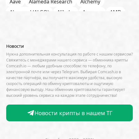
Aave
Alameda Research
Alchemy
Algorand (ALGO)
Alibaba
Amazon
AMD
AML / KYC
Anchorage
Android
Anthropic
Apple
Arbitrum (ARB)
Arkham
AscendEX
Aster
AZTEC
B2B
Base
Bernstein
Новости
Binance
BIS
Bitcoin Core
Bitcoin Pizza Day
Нужна дополнительная консультация по работе с нашим сервисом?
Свяжитесь с менеджерами нашего сервиса — обменника крипты
Bitfarms
Bitfinex
Bitget
Bithumb
Comcash.io — любым удобным способом: по телефону, по
электронной почте или через Telegram. Выбирая Comcash.io в
BitMEX
BitOK
Bitwise
BlackRock
Block
качестве партнёра, вы получаете максимум удобства, высокую
скорость операций по обмену криптовалюты и ощутимую
Bloomberg
BNB Chain
BNP Paribas
финансовую выгоду. Наш обменник криптовалюты гарантирует
высокий уровень сервиса на каждом этапе сотрудничества!
Börse Stuttgart
BTCFi
Bullish
Bybit
Canaan
Cardano (ADA)
CBDC
CertiK
Новости крипты в нашем ТГ
CFTC
Chainalysis
Chainlink (LINK)
Charles Schwab
Circle
Citi
CleanSpark
CME Group
Coinbase
CoinDesk
CoinEx