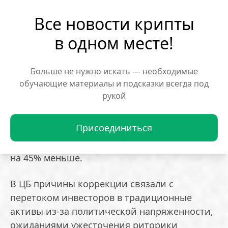
Все новости крипты
Цены BTC и ETH ниже октябрьских
показателей
в одном месте!
В обзоре отмечается, что крипторынок в
Больше не нужно искать — необходимые
отчетный период не оправился от резкого
обучающие материалы и подсказки всегда под
обвала в октябре 2025 года, в отличие от
рукой
фондового рынка. В апреле 2026 года
среднемесячная цена биткоина составила
Присоединиться
$73 500, что на 36% ниже уровня октября
2025 года. Ethereum в среднем стоил $2300 —
на 45% меньше.
В ЦБ причины коррекции связали с
перетоком инвесторов в традиционные
активы из-за политической напряженности,
ожиданиями ужесточения риторики