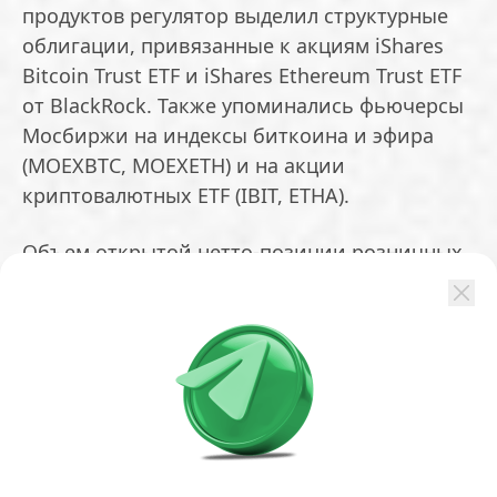
продуктов регулятор выделил структурные
облигации, привязанные к акциям iShares
Bitcoin Trust ETF и iShares Ethereum Trust ETF
от BlackRock. Также упоминались фьючерсы
Мосбиржи на индексы биткоина и эфира
(MOEXBTC, MOEXETH) и на акции
криптовалютных ETF (IBIT, ETHA).
Объем открытой нетто-позиции розничных
инвесторов в криптовалютных фьючерсах
оценивался в 1,7 млрд рублей, а количество
участников составляло около 5600.
Около 3800 человек вложили 354 млн рублей
в ЦФА. В рамках стратегий автоследования
271 участник инвестировал 85,6 млн рублей в
синтетические криптоинструменты.