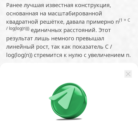
Ранее лучшая известная конструкция,
основанная на масштабированной
(1 + C
квадратной решётке, давала примерно n
/ log(log(n)))
единичных расстояний. Этот
результат лишь немного превышал
линейный рост, так как показатель C /
log(log(n)) стремится к нулю с увеличением n.
Примечательно, что решение пришло не из
области геометрии, а из алгебраической
теории чисел. Вместо классических
гауссовых целых чисел вида z = a + bi, где a и
b — целые числа, модель использовала
более сложные числовые поля с богатыми
симметриями. В доказательстве
применялись такие инструменты, как
бесконечные башни полей классов и