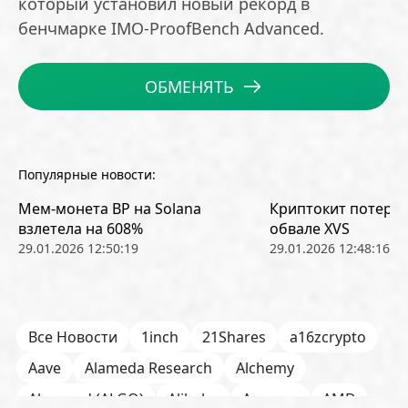
который установил новый рекорд в
бенчмарке IMO-ProofBench Advanced.
ОБМЕНЯТЬ
Популярные новости:
Мем-монета BP на Solana
Криптокит потерял
взлетела на 608%
обвале XVS
29.01.2026 12:50:19
29.01.2026 12:48:16
Все Новости
1inch
21Shares
a16zcrypto
Aave
Alameda Research
Alchemy
Algorand (ALGO)
Alibaba
Amazon
AMD