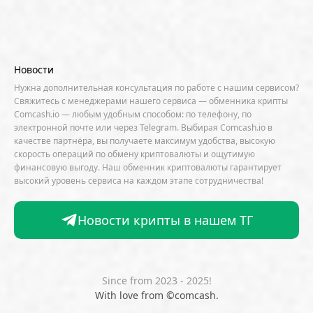
AML / KYC
Anchorage
Android
Anthropic
Apple
Arbitrum (ARB)
Arkham
AscendEX
Aster
AZTEC
B2B
Base
Bernstein
Новости
Binance
BIS
Bitcoin Core
Bitcoin Pizza Day
Нужна дополнительная консультация по работе с нашим сервисом?
Свяжитесь с менеджерами нашего сервиса — обменника крипты
Bitfarms
Bitfinex
Bitget
Bithumb
Comcash.io — любым удобным способом: по телефону, по
электронной почте или через Telegram. Выбирая Comcash.io в
BitMEX
BitOK
Bitwise
BlackRock
Block
качестве партнёра, вы получаете максимум удобства, высокую
скорость операций по обмену криптовалюты и ощутимую
Bloomberg
BNB Chain
BNP Paribas
финансовую выгоду. Наш обменник криптовалюты гарантирует
высокий уровень сервиса на каждом этапе сотрудничества!
Börse Stuttgart
BTCFi
Bullish
Bybit
Canaan
Cardano (ADA)
CBDC
CertiK
Новости крипты в нашем ТГ
CFTC
Chainalysis
Chainlink (LINK)
Charles Schwab
Circle
Citi
CleanSpark
CME Group
Coinbase
CoinDesk
CoinEx
Since from 2023 - 2025!
With love from ©comcash.
CoinGecko
CoinShares
ConsenSys