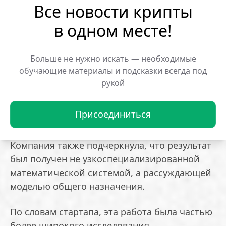
Все новости крипты
теорема Голода–Шафаревича. Для
в одном месте!
специалистов по теории чисел эти методы
знакомы, но их связь с элементарной
геометрической задачей оказалась
Больше не нужно искать — необходимые
неожиданной.
обучающие материалы и подсказки всегда под
рукой
Независимый аудит
Присоединиться
В OpenAI заявили, что доказательство было
проверено группой внешних математиков.
Компания также подчеркнула, что результат
был получен не узкоспециализированной
математической системой, а рассуждающей
моделью общего назначения.
По словам стартапа, эта работа была частью
более широкого исследования,