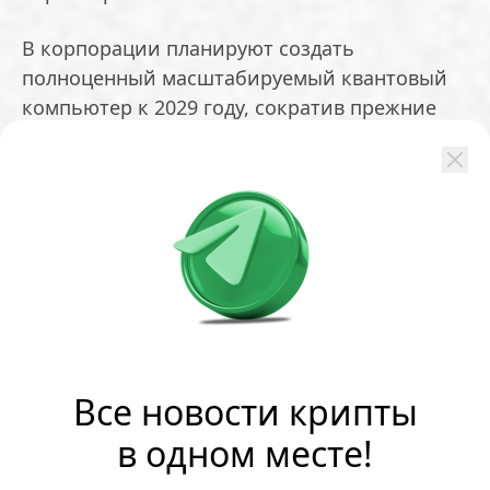
В корпорации планируют создать
полноценный масштабируемый квантовый
компьютер к 2029 году, сократив прежние
сроки примерно вдвое.
Помощь искусственного интеллекта
В Microsoft также отметили, что
искусственный интеллект сыграл важную
роль в поиске материалов и
совершенствовании производственных
процессов. ИИ-инструменты анализировали
научные работы, подбирали подходящие
Все новости крипты
соединения, автоматизировали замеры,
в одном месте!
улучшали технологические цепочки и
выявляли дефекты, влияющие на