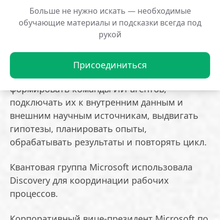
стабильность кубитов.
Больше не нужно искать — необходимые
обучающие материалы и подсказки всегда под
рукой
Одновременно компания открыла общий
доступ к платформе Microsoft Discovery,
предназначенной для научных исследований
Присоединиться
и разработок. Она дает возможность
формировать команды ИИ-агентов,
подключать их к внутренним данным и
внешним научным источникам, выдвигать
гипотезы, планировать опыты,
обрабатывать результаты и повторять цикл.
Квантовая группа Microsoft использовала
Discovery для координации рабочих
процессов.
Корпоративный вице-президент Microsoft по