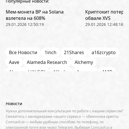
Популярные новости:
Мем-монета BP на Solana
Криптокит потерял
взлетела на 608%
обвале XVS
29.01.2026 12:50:19
29.01.2026 12:48:16
Все Новости
1inch
21Shares
a16zcrypto
Aave
Alameda Research
Alchemy
Algorand (ALGO)
Alibaba
Amazon
AMD
AML / KYC
Anchorage
Android
Anthropic
Apple
Arbitrum (ARB)
Arkham
AscendEX
Aster
AZTEC
B2B
Base
Bernstein
Новости
Binance
BIS
Bitcoin Core
Bitcoin Pizza Day
Нужна дополнительная консультация по работе с нашим сервисом?
Свяжитесь с менеджерами нашего сервиса — обменника крипты
Bitfarms
Bitfinex
Bitget
Bithumb
Comcash.io — любым удобным способом: по телефону, по
электронной почте или через Telegram. Выбирая Comcash.io в