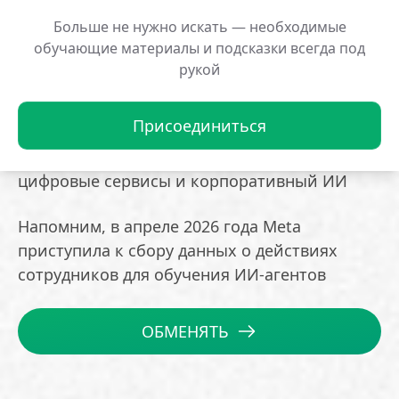
Fourth Partner Energy Эти объемы дополнят
Больше не нужно искать — необходимые
энергоснабжение площадки в Джамнагаре
обучающие материалы и подсказки всегда под
рукой
Сделка укрепляет давнее сотрудничество
компаний В 2020 году Meta вложила 5,7 млрд
Присоединиться
долларов в Jio Platforms, после чего
партнеры расширили взаимодействие на
цифровые сервисы и корпоративный ИИ
Напомним, в апреле 2026 года Meta
приступила к сбору данных о действиях
сотрудников для обучения ИИ-агентов
ОБМЕНЯТЬ