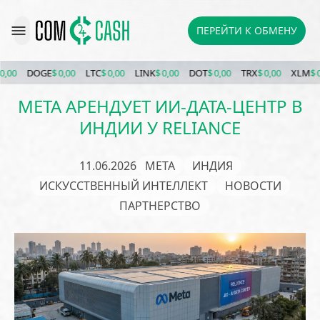
ПЕРЕЙТИ К ОБМЕНУ
0
DOGE
$ 0,00
LTC
$ 0,00
LINK
$ 0,00
DOT
$ 0,00
TRX
$ 0,00
XLM
$ 0,00
META АРЕНДУЕТ ИИ-ДАТА-ЦЕНТР В
ИНДИИ У RELIANCE
11.06.2026
META
ИНДИЯ
ИСКУССТВЕННЫЙ ИНТЕЛЛЕКТ
НОВОСТИ
ПАРТНЕРСТВО