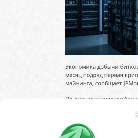
Экономика добычи биткои
месяц подряд первая кри
майнинга, сообщает JPMo
По оценке экспертов банк
составляют около $78 000
часть майнеров несёт убы
Хешрейт и сложность сет