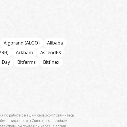
Algorand (ALGO)
Alibaba
ARB)
Arkham
AscendEX
a Day
Bitfarms
Bitfinex
 Chain
BNP Paribas
CFTC
Chainalysis
e
CoinDesk
CoinEx
Cumberland
Curve (CRV)
OGE)
Dune Analytics
Elliptic
я по работе с нашим сервисом? Свяжитесь
Exodus
Facebook
FATF
обменника крипты Comcash.io — любым
 электронной почте или через Telegram.