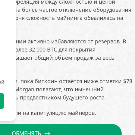
ода корреляция между сложностью и ценой
зывает на более частое отключение оборудования
чале июня сложность майнинга обвалилась на
омпании активно избавляются от резервов. В
али более 32 000 BTC для покрытия
о превышает общий объём продаж за весь
анится, пока биткоин остаётся ниже отметки $78
ой
тики JPMorgan полагают, что нынешний
т быть предвестником будущего роста.
азывали на капитуляцию майнеров.
ОБМЕНЯТЬ