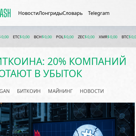
Новости
Лонгриды
Словарь
Telegram
C
$ 0,00
BCH
$ 0,00
POL
$ 0,00
ZEC
$ 0,00
XMR
$ 0,00
BTC
$ 0,00
ETH
$ 
ТКОИНА: 20% КОМПАНИЙ
ОТАЮТ В УБЫТОК
GAN
БИТКОИН
МАЙНИНГ
НОВОСТИ