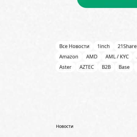
Все Новости
1inch
21Share
Amazon
AMD
AML / KYC
Aster
AZTEC
B2B
Base
Bitget
Bithumb
BitMEX
B
Börse Stuttgart
BTCFi
Bullis
Chainlink (LINK)
Charles Schw
CoinGecko
CoinShares
Con
Dash
DeepMind
DeepSeek
Новости
Emurgo
Ernst & Young
ETF