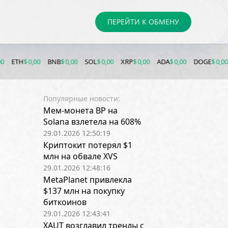
ПЕРЕЙТИ К ОБМЕНУ
0,00
BNB
$ 0,00
SOL
$ 0,00
XRP
$ 0,00
ADA
$ 0,00
DOGE
$ 0,00
LTC
$ 0,
Популярные новости:
Мем-монета BP на
Solana взлетела на 608%
29.01.2026 12:50:19
Криптокит потерял $1
млн на обвале XVS
29.01.2026 12:48:16
MetaPlanet привлекла
$137 млн на покупку
биткоинов
29.01.2026 12:43:41
XAUT возглавил тренды с