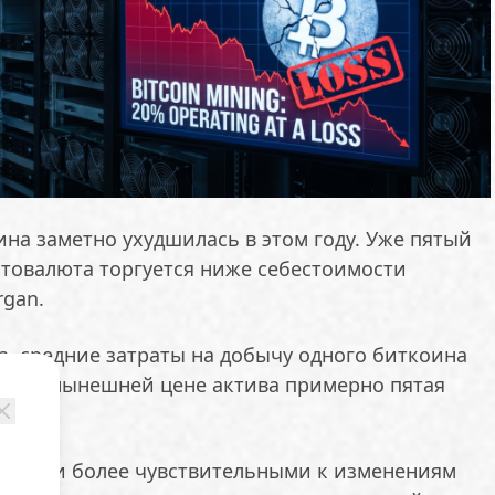
на заметно ухудшилась в этом году. Уже пятый
птовалюта торгуется ниже себестоимости
rgan.
а, средние затраты на добычу одного биткоина
. При нынешней цене актива примерно пятая
тки.
и стали более чувствительными к изменениям