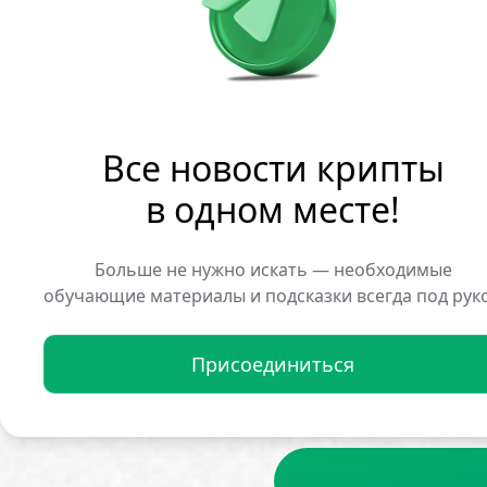
курса. За последние полг
выросла до 0,62, что ука
при падении рынка. В на
10%.
Публичные майнинговые к
Все новости крипты
первом квартале они прод
в одном месте!
операционных нужд — эт
прошлый год.
Больше не нужно искать — необходимые
Давление на отрасль сохр
обучающие материалы и подсказки всегда под рук
000. Тем не менее, анали
пессимизм на рынке може
Присоединиться
В июне ончейн-данные ук