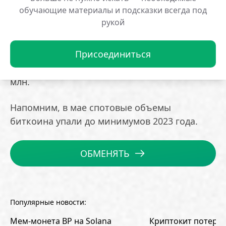
— XRP — +$31,8 млн
обучающие материалы и подсказки всегда под
— NEAR — +$9 млн
рукой
— SOL — +$7,7 млн
— SUI — +$2,9 млн
Присоединиться
В мультиактивные продукты поступило $4,7
млн.
Напомним, в мае спотовые объемы
биткоина упали до минимумов 2023 года.
ОБМЕНЯТЬ
Популярные новости:
Мем-монета BP на Solana
Криптокит потерял