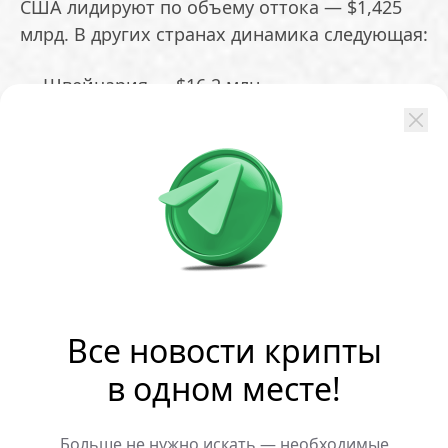
США лидируют по объему оттока — $1,425
млрд. В других странах динамика следующая:
— Швейцария — $16,2 млн
— Канада — $12,5 млн
— Гонконг — $12,2 млн
В Германии показатели почти не
изменились.
Отток из биткоина составил $1,315 млрд —
максимум в 2026 году. Из продуктов на базе
Ethereum инвесторы вывели $222,8 млн.
Все новости крипты
Альткоины продолжали выборочно
в одном месте!
привлекать капитал:
Больше не нужно искать — необходимые