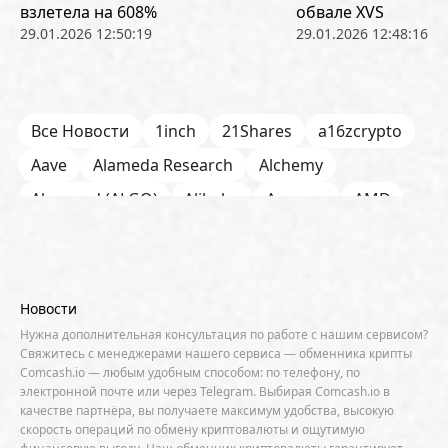
взлетела на 608%
обвале XVS
29.01.2026 12:50:19
29.01.2026 12:48:16
Все Новости
1inch
21Shares
a16zcrypto
Aave
Alameda Research
Alchemy
Algorand (ALGO)
Alibaba
Amazon
AMD
AML / KYC
Anchorage
Android
Anthropic
Apple
Arbitrum (ARB)
Arkham
AscendEX
Aster
AZTEC
B2B
Base
Bernstein
Новости
Binance
BIS
Bitcoin Core
Bitcoin Pizza Day
Нужна дополнительная консультация по работе с нашим сервисом?
Свяжитесь с менеджерами нашего сервиса — обменника крипты
Bitfarms
Bitfinex
Bitget
Bithumb
Comcash.io — любым удобным способом: по телефону, по
электронной почте или через Telegram. Выбирая Comcash.io в
BitMEX
BitOK
Bitwise
BlackRock
Block
качестве партнёра, вы получаете максимум удобства, высокую
скорость операций по обмену криптовалюты и ощутимую
Bloomberg
BNB Chain
BNP Paribas