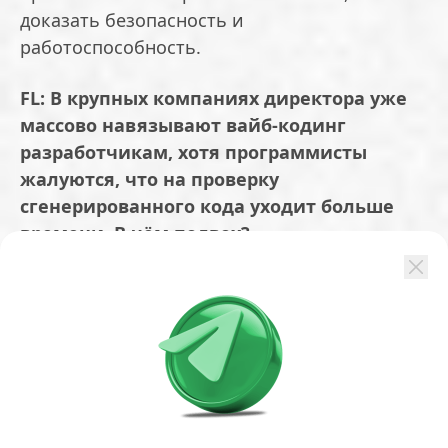
доказать безопасность и
работоспособность.
FL: В крупных компаниях директора уже
массово навязывают вайб-кодинг
разработчикам, хотя программисты
жалуются, что на проверку
сгенерированного кода уходит больше
времени. В чём подвох?
Г. Ф.:
Руководство считает, что нейросети
заменят всё прямо сейчас. Но
программистам тоже нужно
перестраиваться. Главная экономия сегодня
не в скорости написания кода, а в
сокращении лишних коммуникаций.