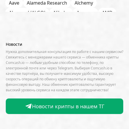
Aave
Alameda Research
Alchemy
Algorand (ALGO)
Alibaba
Amazon
AMD
AML / KYC
Anchorage
Android
Anthropic
Apple
Arbitrum (ARB)
Arkham
AscendEX
Aster
AZTEC
B2B
Base
Bernstein
Новости
Binance
BIS
Bitcoin Core
Bitcoin Pizza Day
Нужна дополнительная консультация по работе с нашим сервисом?
Свяжитесь с менеджерами нашего сервиса — обменника крипты
Bitfarms
Bitfinex
Bitget
Bithumb
Comcash.io — любым удобным способом: по телефону, по
электронной почте или через Telegram. Выбирая Comcash.io в
BitMEX
BitOK
Bitwise
BlackRock
Block
качестве партнёра, вы получаете максимум удобства, высокую
скорость операций по обмену криптовалюты и ощутимую
Bloomberg
BNB Chain
BNP Paribas
финансовую выгоду. Наш обменник криптовалюты гарантирует
высокий уровень сервиса на каждом этапе сотрудничества!
Börse Stuttgart
BTCFi
Bullish
Bybit
Canaan
Cardano (ADA)
CBDC
CertiK
Новости крипты в нашем ТГ
CFTC
Chainalysis
Chainlink (LINK)
Charles Schwab
Circle
Citi
CleanSpark