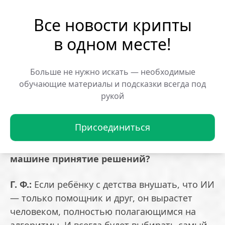
Мой тимлид сэкономил массу времени,
Все новости крипты
просто уволив слабых сотрудников — ему
больше не нужно тратить 40% дня на
в одном месте!
созвоны и менторство. Мелкую работу
теперь делает ИИ.
Больше не нужно искать — необходимые
обучающие материалы и подсказки всегда под
FL: Современные ИИ-ассистенты
рукой
становятся невероятно эмпатичными и
заботливыми. Как человеку не потерять
Присоединиться
«авторство собственной жизни», когда
так психологически комфортно отдать
машине принятие решений?
Г. Ф.:
Если ребёнку с детства внушать, что ИИ
— только помощник и друг, он вырастет
человеком, полностью полагающимся на