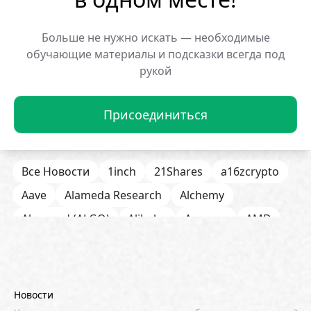
Больше не нужно искать — необходимые
Популярные новости:
обучающие материалы и подсказки всегда под
рукой
Мем-монета BP на Solana
Криптокит потерял
взлетела на 608%
обвале XVS
29.01.2026 12:50:19
29.01.2026 12:48:16
Присоединиться
Все Новости
1inch
21Shares
a16zcrypto
Aave
Alameda Research
Alchemy
Algorand (ALGO)
Alibaba
Amazon
AMD
AML / KYC
Anchorage
Android
Anthropic
Apple
Arbitrum (ARB)
Arkham
AscendEX
Aster
AZTEC
B2B
Base
Bernstein
Новости