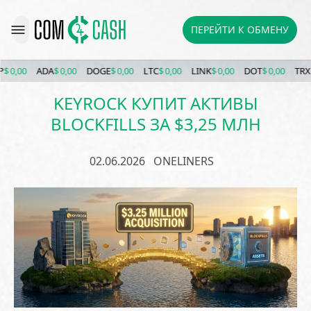
ПЕРЕЙТИ К ОБМЕНУ
 0,00
ADA
$ 0,00
DOGE
$ 0,00
LTC
$ 0,00
LINK
$ 0,00
DOT
$ 0,00
TRX
$ 0
KEYROCK КУПИТ АКТИВЫ
BLOCKFILLS ЗА $3,25 МЛН
02.06.2026
ONELINERS