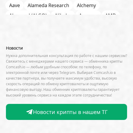
Aave
Alameda Research
Alchemy
Algorand (ALGO)
Alibaba
Amazon
AMD
AML / KYC
Anchorage
Android
Anthropic
Apple
Arbitrum (ARB)
Arkham
AscendEX
Aster
AZTEC
B2B
Base
Bernstein
Новости
Binance
BIS
Bitcoin Core
Bitcoin Pizza Day
Нужна дополнительная консультация по работе с нашим сервисом?
Свяжитесь с менеджерами нашего сервиса — обменника крипты
Bitfarms
Bitfinex
Bitget
Bithumb
Comcash.io — любым удобным способом: по телефону, по
электронной почте или через Telegram. Выбирая Comcash.io в
BitMEX
BitOK
Bitwise
BlackRock
Block
качестве партнёра, вы получаете максимум удобства, высокую
скорость операций по обмену криптовалюты и ощутимую
Bloomberg
BNB Chain
BNP Paribas
финансовую выгоду. Наш обменник криптовалюты гарантирует
высокий уровень сервиса на каждом этапе сотрудничества!
Börse Stuttgart
BTCFi
Bullish
Bybit
Canaan
Cardano (ADA)
CBDC
CertiK
Новости крипты в нашем ТГ
CFTC
Chainalysis
Chainlink (LINK)
Charles Schwab
Circle
Citi
CleanSpark