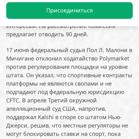
деятельностью, войной, терроризмом и
другими категориями, а также оценивать, не
Присоединиться
противоречат ли они общественным
интересам. На рассмотрение Комиссия
предлагает отводить 90 дней.
17 июня федеральный судья Пол Л. Малони в
Мичигане отклонил ходатайство Polymarket
против регулирования площадки на уровне
штата. Он указал, что спортивные контракты
платформы не являются свопами и не
подпадают под федеральную юрисдикцию
CFTC. В апреле Третий окружной
апелляционный суд США, напротив,
поддержал Kalshi в споре со штатом Нью-
Джерси, решив, что местные регуляторы не
могут блокировать ставки на спорт, пока