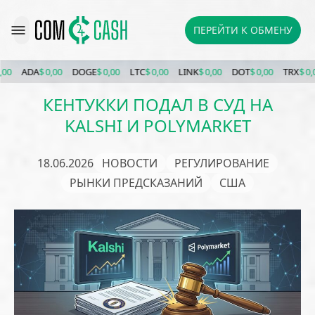
ПЕРЕЙТИ К ОБМЕНУ
ADA
$ 0,00
DOGE
$ 0,00
LTC
$ 0,00
LINK
$ 0,00
DOT
$ 0,00
TRX
$ 0,00
КЕНТУККИ ПОДАЛ В СУД НА
KALSHI И POLYMARKET
18.06.2026
НОВОСТИ
РЕГУЛИРОВАНИЕ
РЫНКИ ПРЕДСКАЗАНИЙ
США