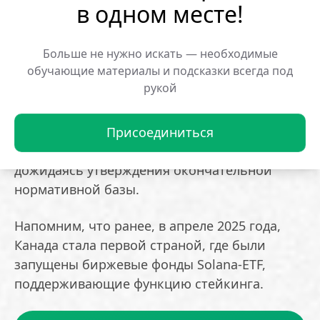
в одном месте!
трансграничного регулирования и
процедуры банкротства.
Больше не нужно искать — необходимые
обучающие материалы и подсказки всегда под
CIRO будет обеспечивать соблюдение
рукой
правил через систему постоянного
мониторинга и регулярной отчетности.
Такой подход позволит регулятору гибко
Присоединиться
реагировать на возникающие вызовы, не
дожидаясь утверждения окончательной
нормативной базы.
Напомним, что ранее, в апреле 2025 года,
Канада стала первой страной, где были
запущены биржевые фонды Solana-ETF,
поддерживающие функцию стейкинга.