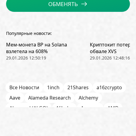
ОБМЕНЯТЬ
Популярные новости:
Мем-монета BP на Solana
Криптокит потерял
взлетела на 608%
обвале XVS
29.01.2026 12:50:19
29.01.2026 12:48:16
Все Новости
1inch
21Shares
a16zcrypto
Aave
Alameda Research
Alchemy
Algorand (ALGO)
Alibaba
Amazon
AMD
AML / KYC
Anchorage
Android
Anthropic
Apple
Arbitrum (ARB)
Arkham
AscendEX