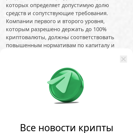
которых определяет допустимую долю
средств и сопутствующие требования.
Компании первого и второго уровня,
которым разрешено держать до 100%
криптовалюты, должны соответствовать
повышенным нормативам по капиталу и
проходить независимый аудит систем
кибербезопасности. Для третьего уровня
установлен лимит в 75% активов, а для
четвертого — 40%. При этом дилерам
запрещено самостоятельно хранить более
20% клиентских средств.
К иностранным организациям
предъявляются более строгие требования к
капиталу. Это связано с дополнительными
Все новости крипты
рисками, включая сложности