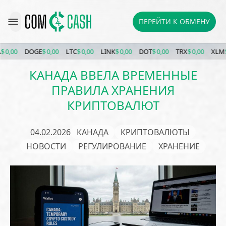
ПЕРЕЙТИ К ОБМЕНУ
,00
DOGE
$ 0,00
LTC
$ 0,00
LINK
$ 0,00
DOT
$ 0,00
TRX
$ 0,00
XLM
$ 0,
КАНАДА ВВЕЛА ВРЕМЕННЫЕ
ПРАВИЛА ХРАНЕНИЯ
КРИПТОВАЛЮТ
04.02.2026
КАНАДА
КРИПТОВАЛЮТЫ
НОВОСТИ
РЕГУЛИРОВАНИЕ
ХРАНЕНИЕ