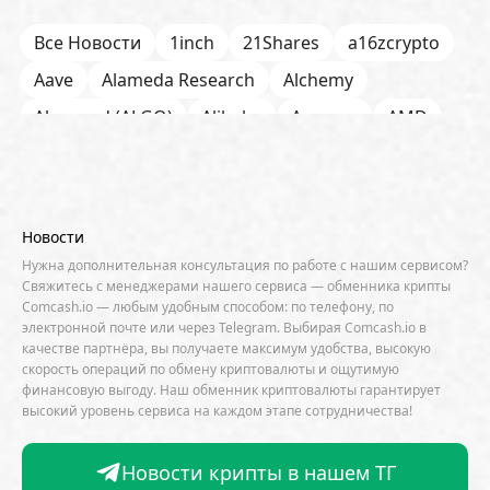
Все Новости
1inch
21Shares
a16zcrypto
Aave
Alameda Research
Alchemy
Algorand (ALGO)
Alibaba
Amazon
AMD
AML / KYC
Anchorage
Android
Anthropic
Apple
Arbitrum (ARB)
Arkham
AscendEX
Aster
AZTEC
B2B
Base
Bernstein
Новости
Binance
BIS
Bitcoin Core
Bitcoin Pizza Day
Нужна дополнительная консультация по работе с нашим сервисом?
Свяжитесь с менеджерами нашего сервиса — обменника крипты
Bitfarms
Bitfinex
Bitget
Bithumb
Comcash.io — любым удобным способом: по телефону, по
электронной почте или через Telegram. Выбирая Comcash.io в
BitMEX
BitOK
Bitwise
BlackRock
Block
качестве партнёра, вы получаете максимум удобства, высокую
скорость операций по обмену криптовалюты и ощутимую
Bloomberg
BNB Chain
BNP Paribas
финансовую выгоду. Наш обменник криптовалюты гарантирует
высокий уровень сервиса на каждом этапе сотрудничества!
Börse Stuttgart
BTCFi
Bullish
Bybit
Canaan
Cardano (ADA)
CBDC
CertiK
Новости крипты в нашем ТГ
CFTC
Chainalysis
Chainlink (LINK)