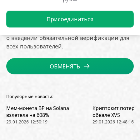
пять дисциплинарных взысканий.
Присоединиться
Ранее, в мае, вице-президент по разработке
ПО Polymarket Джош Стивенс опроверг слухи
о введении обязательной верификации для
всех пользователей.
ОБМЕНЯТЬ
Популярные новости:
Мем-монета BP на Solana
Криптокит потерял
взлетела на 608%
обвале XVS
29.01.2026 12:50:19
29.01.2026 12:48:16