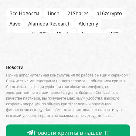
Все Новости
1inch
21Shares
a16zcrypto
Aave
Alameda Research
Alchemy
Algorand (ALGO)
Alibaba
Amazon
AMD
AML / KYC
Anchorage
Android
Anthropic
Apple
Arbitrum (ARB)
Arkham
AscendEX
Aster
AZTEC
B2B
Base
Bernstein
Новости
Binance
BIS
Bitcoin Core
Bitcoin Pizza Day
Нужна дополнительная консультация по работе с нашим сервисом?
Свяжитесь с менеджерами нашего сервиса — обменника крипты
Bitfarms
Bitfinex
Bitget
Bithumb
Comcash.io — любым удобным способом: по телефону, по
электронной почте или через Telegram. Выбирая Comcash.io в
BitMEX
BitOK
Bitwise
BlackRock
Block
качестве партнёра, вы получаете максимум удобства, высокую
скорость операций по обмену криптовалюты и ощутимую
Bloomberg
BNB Chain
BNP Paribas
финансовую выгоду. Наш обменник криптовалюты гарантирует
высокий уровень сервиса на каждом этапе сотрудничества!
Börse Stuttgart
BTCFi
Bullish
Bybit
Canaan
Cardano (ADA)
CBDC
CertiK
Новости крипты в нашем ТГ