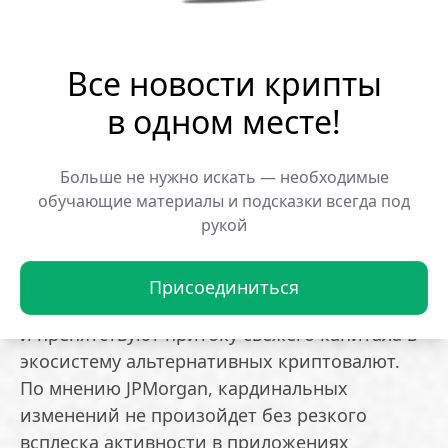
Ослабление рынка альткоинов,
наблюдающееся с 2023 года, аналитики
объясняют тремя причинами:
Все новости крипты
в одном месте!
* нехватка ликвидности и малая глубина
рынка;
* застой в сфере децентрализованных
Больше не нужно искать — необходимые
обучающие материалы и подсказки всегда под
финансов;
рукой
* частые взломы и уязвимости в системе
безопасности.
Присоединиться
Эти факторы подорвали доверие инвесторов
и препятствуют притоку свежего капитала в
экосистему альтернативных криптовалют.
По мнению JPMorgan, кардинальных
изменений не произойдет без резкого
всплеска активности в приложениях