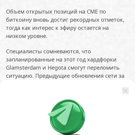
Объем открытых позиций на CME по
биткоину вновь достиг рекордных отметок,
тогда как интерес к эфиру остается на
низком уровне.
Специалисты сомневаются, что
запланированные на этот год хардфорки
Glamsterdam и Hegota смогут переломить
ситуацию. Предыдущие обновления сети за
три года не привели к заметному росту
активности — напротив, они удешевили
транзакции в L2-решениях, что уменьшило
объем сжигаемых комиссий и увеличило
предложение монет. Это оказало
дополнительное давление на курс эфира.