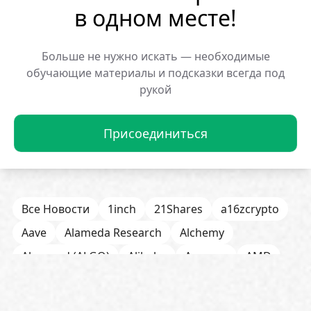
в одном месте!
ОБМЕНЯТЬ
Больше не нужно искать — необходимые
обучающие материалы и подсказки всегда под
Популярные новости:
рукой
Мем-монета BP на Solana
Криптокит потерял
взлетела на 608%
обвале XVS
Присоединиться
29.01.2026 12:50:19
29.01.2026 12:48:16
Все Новости
1inch
21Shares
a16zcrypto
Aave
Alameda Research
Alchemy
Algorand (ALGO)
Alibaba
Amazon
AMD
AML / KYC
Anchorage
Android
Anthropic
Apple
Arbitrum (ARB)
Arkham
AscendEX