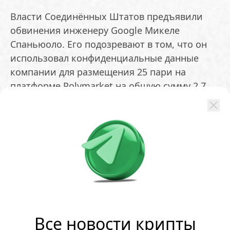
Власти Соединённых Штатов предъявили
обвинения инженеру Google Микеле
Спаньюоло. Его подозревают в том, что он
использовал конфиденциальные данные
компании для размещения 25 пари на
платформе Polymarket на общую сумму 2,7
миллиона долларов. Согласно информации
Министерства юстиции и Комиссии по
торговле товарными фьючерсами (CFTC),
учётная запись под именем AlphaRaccoon
принесла доход около 1,2 миллиона
долларов. Фигуранту инкриминируют
товарное мошенничество,
кибермошенничество и легализацию
денежных средств
Все новости крипты