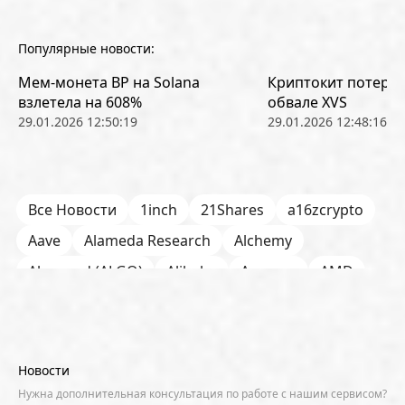
Популярные новости:
Мем-монета BP на Solana
Криптокит потерял
взлетела на 608%
обвале XVS
29.01.2026 12:50:19
29.01.2026 12:48:16
Все Новости
1inch
21Shares
a16zcrypto
Aave
Alameda Research
Alchemy
Algorand (ALGO)
Alibaba
Amazon
AMD
AML / KYC
Anchorage
Android
Anthropic
Apple
Arbitrum (ARB)
Arkham
AscendEX
Aster
AZTEC
B2B
Base
Bernstein
Новости
Binance
BIS
Bitcoin Core
Bitcoin Pizza Day
Нужна дополнительная консультация по работе с нашим сервисом?