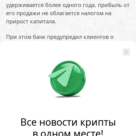
удерживается более одного года, прибыль от
его продажи не облагается налогом на
прирост капитала.
При этом банк предупредил клиентов о
сопутствующих рисках. В уведомлении
указаны высокая волатильность, отсутствие
внутренней стоимости у активов, а также
возможность полной потери средств в
случае банкротства компании-эмитента.
Планы Мосбиржи
Российские торговые площадки также
работают над расширением
Все новости крипты
инвестиционных возможностей. В 2026 году
в одном месте!
Московская биржа намерена запустить три