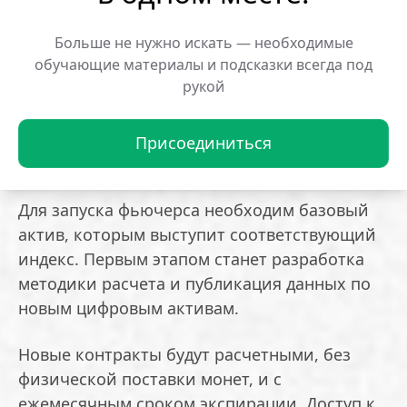
индекса и фьючерсных контракта на Solana,
XRP и TRON. Кроме того, платформа изучает
Больше не нужно искать — необходимые
обучающие материалы и подсказки всегда под
возможность добавления бессрочных
рукой
контрактов на биткоин и Ethereum. Об этом
в эфире РБК сообщила главный менеджер по
группе продуктов срочного рынка Мосбиржи
Присоединиться
Мария Силкина.
Для запуска фьючерса необходим базовый
актив, которым выступит соответствующий
индекс. Первым этапом станет разработка
методики расчета и публикация данных по
новым цифровым активам.
Новые контракты будут расчетными, без
физической поставки монет, и с
ежемесячным сроком экспирации. Доступ к