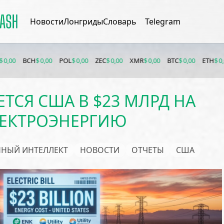
Новости
Лонгриды
Словарь
Telegram
H
$ 0,00
POL
$ 0,00
ZEC
$ 0,00
XMR
$ 0,00
BTC
$ 0,00
ETH
$ 0,00
BNB
$ 0
ТСЯ США В $23 МЛРД НА
ЕКТРОЭНЕРГИЮ
ННЫЙ ИНТЕЛЛЕКТ
НОВОСТИ
ОТЧЕТЫ
США