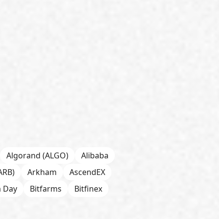
Algorand (ALGO)
Alibaba
ARB)
Arkham
AscendEX
a Day
Bitfarms
Bitfinex
 Chain
BNP Paribas