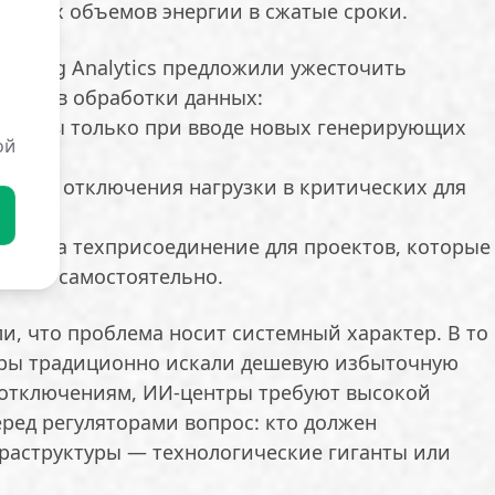
омных объемов энергии в сжатые сроки.
itoring Analytics предложили ужесточить
центров обработки данных:
бъекты только при вводе новых генерирующих
ой
лного отключения нагрузки в критических для
;
редь на техприсоединение для проектов, которые
ацией самостоятельно.
, что проблема носит системный характер. В то
еры традиционно искали дешевую избыточную
 отключениям, ИИ-центры требуют высокой
еред регуляторами вопрос: кто должен
раструктуры — технологические гиганты или