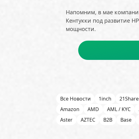
Напомним, в мае компани
Кентукки под развитие HP
мощности.
Все Новости
1inch
21Share
Amazon
AMD
AML / KYC
Aster
AZTEC
B2B
Base
Bitget
Bithumb
BitMEX
B