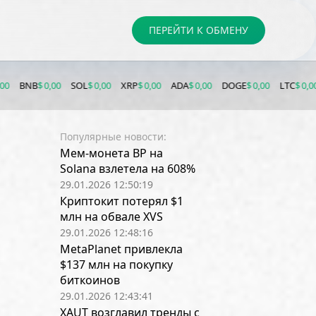
ПЕРЕЙТИ К ОБМЕНУ
,00
SOL
$ 0,00
XRP
$ 0,00
ADA
$ 0,00
DOGE
$ 0,00
LTC
$ 0,00
LINK
$ 0,
Популярные новости:
Мем-монета BP на
Solana взлетела на 608%
29.01.2026 12:50:19
Криптокит потерял $1
млн на обвале XVS
29.01.2026 12:48:16
MetaPlanet привлекла
$137 млн на покупку
биткоинов
29.01.2026 12:43:41
XAUT возглавил тренды с