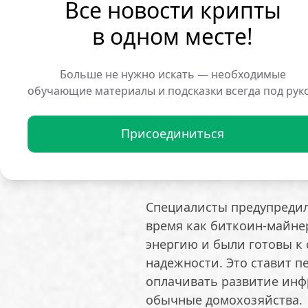
Все новости крипты
требуют подключения огр
в одном месте!
В качестве решения в Mon
правила для операторов 
Больше не нужно искать — необходимые
— подключать крупные о
обучающие материалы и подсказки всегда под рук
мощностей;
— внедрить протоколы по
Присоединиться
энергосистемы ситуациях
— создать отдельную оче
обеспечивают себя генер
Специалисты предупредили
время как биткоин-майн
энергию и были готовы к
надежности. Это ставит п
оплачивать развитие инф
обычные домохозяйства.