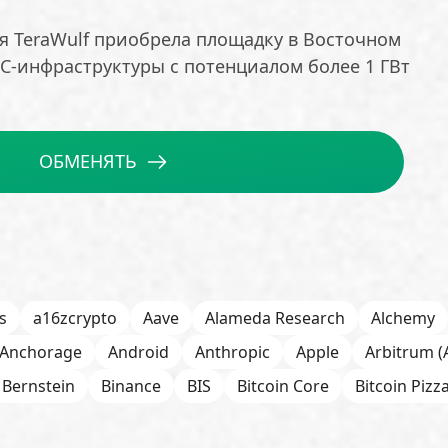
я TeraWulf приобрела площадку в Восточном
C-инфраструктуры с потенциалом более 1 ГВт
ОБМЕНЯТЬ
s
a16zcrypto
Aave
Alameda Research
Alchemy
Anchorage
Android
Anthropic
Apple
Arbitrum (
Bernstein
Binance
BIS
Bitcoin Core
Bitcoin Pizz
itOK
Bitwise
BlackRock
Block
Bloomberg
BNB