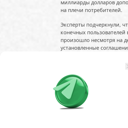
миллиарды долларов допо
на плечи потребителей.
Эксперты подчеркнули, чт
конечных пользователей в
произошло несмотря на д
установленные соглашени
По данным отчета за перв
стоимость электроэнергии
исчислении — до 136,53 д
платежи за мощность (ре
почти на 400%.
Аналитики Monitoring Ana
беспрецедентной». Они о
проектировался для плавн