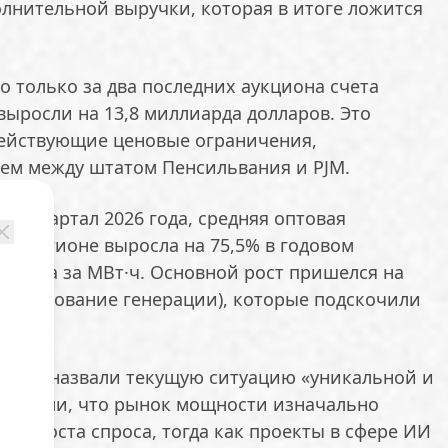
лнительной выручки, которая в итоге ложится
о только за два последних аукциона счета
ыросли на 13,8 миллиарда долларов. Это
ействующие ценовые ограничения,
ем между штатом Пенсильвания и PJM.
ый квартал 2026 года, средняя оптовая
 в регионе выросла на 75,5% в годовом
оллара за МВт·ч. Основной рост пришелся на
зервирование генерации), которые подскочили
lytics назвали текущую ситуацию «уникальной и
тметили, что рынок мощности изначально
ого роста спроса, тогда как проекты в сфере ИИ