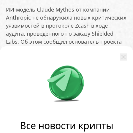
ИИ-модель Claude Mythos от компании
Anthropic не обнаружила новых критических
уязвимостей в протоколе Zcash в ходе
аудита, проведённого по заказу Shielded
Labs. Об этом сообщил основатель проекта
Зуко Уилкокс. Третьего июня разработчики
Zcash приостановили транзакции Orchard
из-за бага, который оставался
незамеченным на протяжении четырёх лет.
В Zcash Foundation отметили, что следов
эксплуатации уязвимости,
несанкционированной эмиссии активов или
нарушения конфиденциальности найдено не
было
Все новости крипты
ОБМЕНЯТЬ