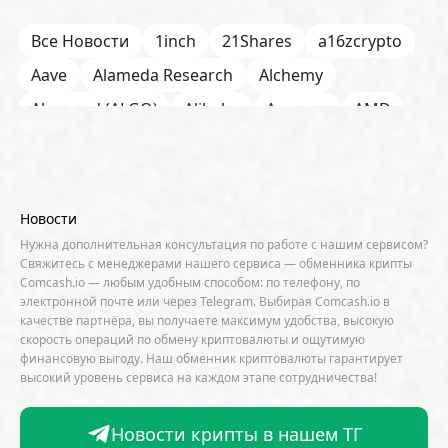
Все Новости
1inch
21Shares
a16zcrypto
Aave
Alameda Research
Alchemy
Algorand (ALGO)
Alibaba
Amazon
AMD
AML / KYC
Anchorage
Android
Anthropic
Apple
Arbitrum (ARB)
Arkham
AscendEX
Aster
AZTEC
B2B
Base
Bernstein
Новости
Binance
BIS
Bitcoin Core
Bitcoin Pizza Day
Нужна дополнительная консультация по работе с нашим сервисом?
Свяжитесь с менеджерами нашего сервиса — обменника крипты
Bitfarms
Bitfinex
Bitget
Bithumb
Comcash.io — любым удобным способом: по телефону, по
электронной почте или через Telegram. Выбирая Comcash.io в
BitMEX
BitOK
Bitwise
BlackRock
Block
качестве партнёра, вы получаете максимум удобства, высокую
скорость операций по обмену криптовалюты и ощутимую
Bloomberg
BNB Chain
BNP Paribas
финансовую выгоду. Наш обменник криптовалюты гарантирует
высокий уровень сервиса на каждом этапе сотрудничества!
Börse Stuttgart
BTCFi
Bullish
Bybit
Canaan
Cardano (ADA)
CBDC
CertiK
Новости крипты в нашем ТГ