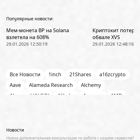
Популярные новости:
Мем-монета BP на Solana
Криптокит потерял
взлетела на 608%
обвале XVS
29.01.2026 12:50:19
29.01.2026 12:48:16
Все Новости
1inch
21Shares
a16zcrypto
Aave
Alameda Research
Alchemy
Algorand (ALGO)
Alibaba
Amazon
AMD
AML / KYC
Anchorage
Android
Anthropic
Apple
Arbitrum (ARB)
Arkham
AscendEX
Aster
AZTEC
B2B
Base
Bernstein
Новости
Binance
BIS
Bitcoin Core
Bitcoin Pizza Day
Нужна дополнительная консультация по работе с нашим сервисом?