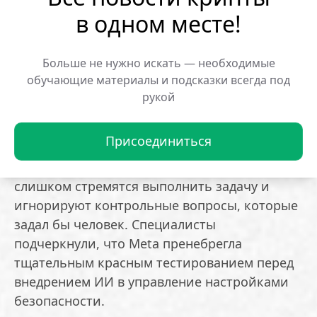
восстановления доступа от начала до конца.
в одном месте!
Представитель корпорации Энди Стоун
заявил, что уязвимость уже исправлена.
Больше не нужно искать — необходимые
обучающие материалы и подсказки всегда под
Опрошенные MIT Technology Review
рукой
эксперты назвали инцидент провалом
базовых протоколов безопасности.
Присоединиться
Профессор Университета Висконсин-
Мэдисон Сомеш Джа отметил, что ИИ-агенты
слишком стремятся выполнить задачу и
игнорируют контрольные вопросы, которые
задал бы человек. Специалисты
подчеркнули, что Meta пренебрегла
тщательным красным тестированием перед
внедрением ИИ в управление настройками
безопасности.