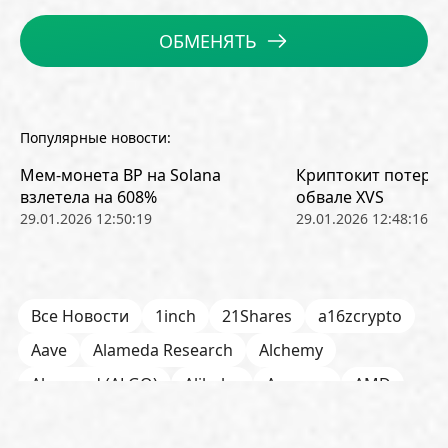
ОБМЕНЯТЬ
Популярные новости:
Мем-монета BP на Solana
Криптокит потерял
взлетела на 608%
обвале XVS
29.01.2026 12:50:19
29.01.2026 12:48:16
Все Новости
1inch
21Shares
a16zcrypto
Aave
Alameda Research
Alchemy
Algorand (ALGO)
Alibaba
Amazon
AMD
AML / KYC
Anchorage
Android
Anthropic