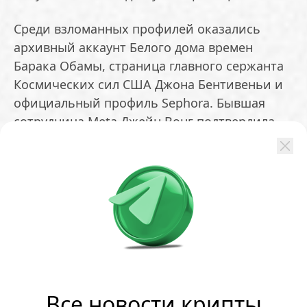
Среди взломанных профилей оказались
архивный аккаунт Белого дома времен
Барака Обамы, страница главного сержанта
Космических сил США Джона Бентивеньи и
официальный профиль Sephora. Бывшая
сотрудница Meta Джейн Вонг подтвердила,
что ее личные страницы также были
взломаны. В аккаунте Белого дома хакеры
опубликовали проиранские записи. Другие
злоумышленники охотились за редкими
короткими юзернеймами для перепродажи
на теневых форумах.
Инструмент Meta AI Support Assistant
запустили в марте. Компания представляла
Все новости крипты
его как решение для автоматизации