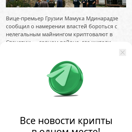
Вице-премьер Грузии Мамука Мдинарадзе
сообщил о намерении властей бороться с
нелегальным майнингом криптовалют в
Сванетии — горном районе, где жители
получают электричество без оплаты
По его словам, добыча крипты создает
перегрузку энергосети, снижает качество
подачи света и вредит как местному
населению, так и казне. Для выявления
аномально высокого потребления
планируется установка счетчиков
Все новости крипты
ОБМЕНЯТЬ
в одном месте!