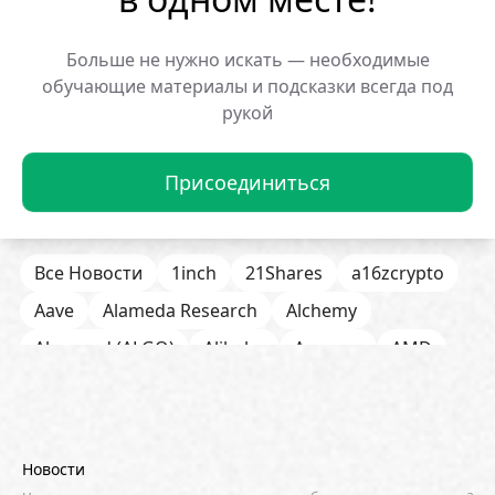
Больше не нужно искать — необходимые
Популярные новости:
обучающие материалы и подсказки всегда под
рукой
Мем-монета BP на Solana
Криптокит потерял
взлетела на 608%
обвале XVS
29.01.2026 12:50:19
29.01.2026 12:48:16
Присоединиться
Все Новости
1inch
21Shares
a16zcrypto
Aave
Alameda Research
Alchemy
Algorand (ALGO)
Alibaba
Amazon
AMD
AML / KYC
Anchorage
Android
Anthropic
Apple
Arbitrum (ARB)
Arkham
AscendEX
Aster
AZTEC
B2B
Base
Bernstein
Новости