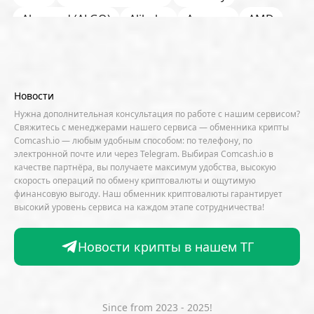
Algorand (ALGO)
Alibaba
Amazon
AMD
AML / KYC
Anchorage
Android
Anthropic
Apple
Arbitrum (ARB)
Arkham
AscendEX
Aster
AZTEC
B2B
Base
Bernstein
Новости
Binance
BIS
Bitcoin Core
Bitcoin Pizza Day
Нужна дополнительная консультация по работе с нашим сервисом?
Свяжитесь с менеджерами нашего сервиса — обменника крипты
Bitfarms
Bitfinex
Bitget
Bithumb
Comcash.io — любым удобным способом: по телефону, по
электронной почте или через Telegram. Выбирая Comcash.io в
BitMEX
BitOK
Bitwise
BlackRock
Block
качестве партнёра, вы получаете максимум удобства, высокую
скорость операций по обмену криптовалюты и ощутимую
Bloomberg
BNB Chain
BNP Paribas
финансовую выгоду. Наш обменник криптовалюты гарантирует
высокий уровень сервиса на каждом этапе сотрудничества!
Börse Stuttgart
BTCFi
Bullish
Bybit
Canaan
Cardano (ADA)
CBDC
CertiK
Новости крипты в нашем ТГ
CFTC
Chainalysis
Chainlink (LINK)
Charles Schwab
Circle
Citi
CleanSpark
CME Group
Coinbase
CoinDesk
CoinEx
Since from 2023 - 2025!