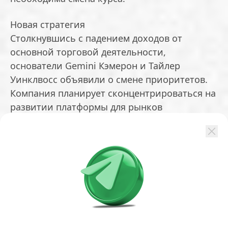
Новая стратегия
Столкнувшись с падением доходов от
основной торговой деятельности,
основатели Gemini Кэмерон и Тайлер
Уинклвосс объявили о смене приоритетов.
Компания планирует сконцентрироваться на
развитии платформы для рынков
предсказаний, кастодиальных услугах и
выпуске кредитных карт. В трейдинговом
бизнесе основными юрисдикциями
останутся США и Сингапур.
В Gemini также решили не искать нового
операционного директора — часть этих
функций возьмет на себя Кэмерон