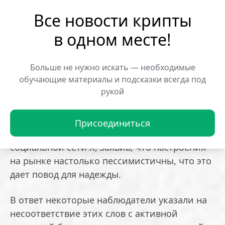
Уинклвосс.
Все новости крипты
В своем обращении братья признали, что
в одном месте!
экспансия на зарубежные рынки оказалась
сложнее, чем предполагалось. Возросшая
операционная и организационная
Больше не нужно искать — необходимые
обучающие материалы и подсказки всегда под
сложность привела к перегруженности и
рукой
значительному росту издержек.
Несмотря на трудности, Тайлер Уинклвосс
Присоединиться
выразил оптимизм в своем сообщении в
социальной сети X, заявив, что настроения
на рынке настолько пессимистичны, что это
дает повод для надежды.
В ответ некоторые наблюдатели указали на
несоответствие этих слов с активной