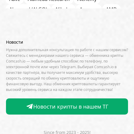
Algorand (ALGO)
Alibaba
Amazon
AMD
AML / KYC
Anchorage
Android
Anthropic
Apple
Arbitrum (ARB)
Arkham
AscendEX
Aster
AZTEC
B2B
Base
Bernstein
Новости
Binance
BIS
Bitcoin Core
Bitcoin Pizza Day
Нужна дополнительная консультация по работе с нашим сервисом?
Свяжитесь с менеджерами нашего сервиса — обменника крипты
Bitfarms
Bitfinex
Bitget
Bithumb
Comcash.io — любым удобным способом: по телефону, по
электронной почте или через Telegram. Выбирая Comcash.io в
BitMEX
BitOK
Bitwise
BlackRock
Block
качестве партнёра, вы получаете максимум удобства, высокую
скорость операций по обмену криптовалюты и ощутимую
Bloomberg
BNB Chain
BNP Paribas
финансовую выгоду. Наш обменник криптовалюты гарантирует
высокий уровень сервиса на каждом этапе сотрудничества!
Börse Stuttgart
BTCFi
Bullish
Bybit
Canaan
Cardano (ADA)
CBDC
CertiK
Новости крипты в нашем ТГ
CFTC
Chainalysis
Chainlink (LINK)
Charles Schwab
Circle
Citi
CleanSpark
CME Group
Coinbase
CoinDesk
CoinEx
Since from 2023 - 2025!