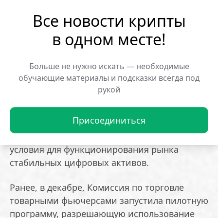
Все новости крипты
Хилл также сообщил, что в ближайшие
месяцы FDIC планирует выпустить более
в одном месте!
масштабный пакет требований, который
установит стандарты достаточности
Больше не нужно искать — необходимые
капитала, ликвидности и управления
обучающие материалы и подсказки всегда под
рисками для эмитентов стейблкоинов.
рукой
Президент Дональд Трамп подписал закон
Присоединиться
GENIUS Act в июле текущего года. Этот
документ призван создать в США легальные
условия для функционирования рынка
стабильных цифровых активов.
Ранее, в декабре, Комиссия по торговле
товарными фьючерсами запустила пилотную
программу, разрешающую использование