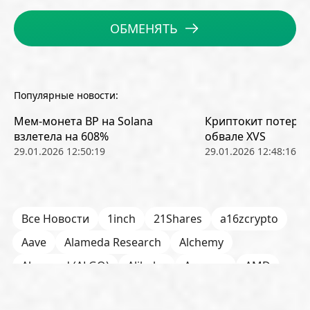
ОБМЕНЯТЬ
Популярные новости:
Мем-монета BP на Solana
Криптокит потерял
взлетела на 608%
обвале XVS
29.01.2026 12:50:19
29.01.2026 12:48:16
Все Новости
1inch
21Shares
a16zcrypto
Aave
Alameda Research
Alchemy
Algorand (ALGO)
Alibaba
Amazon
AMD
AML / KYC
Anchorage
Android
Anthropic