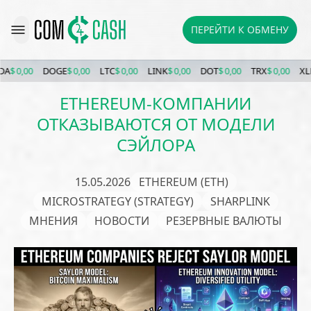
ПЕРЕЙТИ К ОБМЕНУ
,00
DOGE
$ 0,00
LTC
$ 0,00
LINK
$ 0,00
DOT
$ 0,00
TRX
$ 0,00
XLM
$ 0
ETHEREUM-КОМПАНИИ
ОТКАЗЫВАЮТСЯ ОТ МОДЕЛИ
СЭЙЛОРА
15.05.2026
ETHEREUM (ETH)
MICROSTRATEGY (STRATEGY)
SHARPLINK
МНЕНИЯ
НОВОСТИ
РЕЗЕРВНЫЕ ВАЛЮТЫ