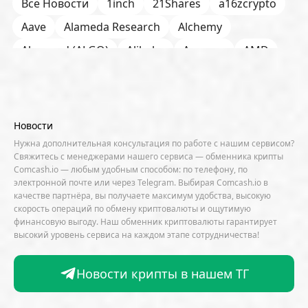
Все Новости
1inch
21Shares
a16zcrypto
Aave
Alameda Research
Alchemy
Algorand (ALGO)
Alibaba
Amazon
AMD
AML / KYC
Anchorage
Android
Anthropic
Apple
Arbitrum (ARB)
Arkham
AscendEX
Aster
AZTEC
B2B
Base
Bernstein
Новости
Binance
BIS
Bitcoin Core
Bitcoin Pizza Day
Нужна дополнительная консультация по работе с нашим сервисом?
Свяжитесь с менеджерами нашего сервиса — обменника крипты
Bitfarms
Bitfinex
Bitget
Bithumb
Comcash.io — любым удобным способом: по телефону, по
электронной почте или через Telegram. Выбирая Comcash.io в
BitMEX
BitOK
Bitwise
BlackRock
Block
качестве партнёра, вы получаете максимум удобства, высокую
скорость операций по обмену криптовалюты и ощутимую
Bloomberg
BNB Chain
BNP Paribas
финансовую выгоду. Наш обменник криптовалюты гарантирует
высокий уровень сервиса на каждом этапе сотрудничества!
Börse Stuttgart
BTCFi
Bullish
Bybit
Canaan
Cardano (ADA)
CBDC
CertiK
Новости крипты в нашем ТГ
CFTC
Chainalysis
Chainlink (LINK)
Charles Schwab
Circle
Citi
CleanSpark