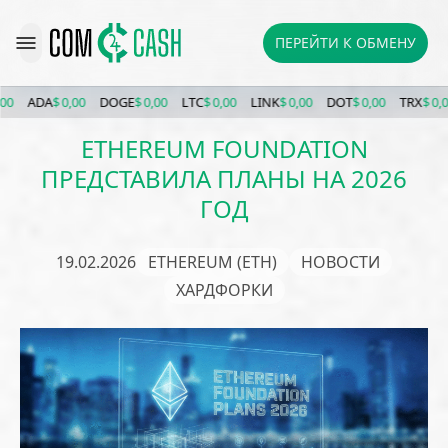
ПЕРЕЙТИ К ОБМЕНУ
ADA
$ 0,00
DOGE
$ 0,00
LTC
$ 0,00
LINK
$ 0,00
DOT
$ 0,00
TRX
$ 0,00
X
ETHEREUM FOUNDATION
ПРЕДСТАВИЛА ПЛАНЫ НА 2026
ГОД
19.02.2026
ETHEREUM (ETH)
НОВОСТИ
ХАРДФОРКИ