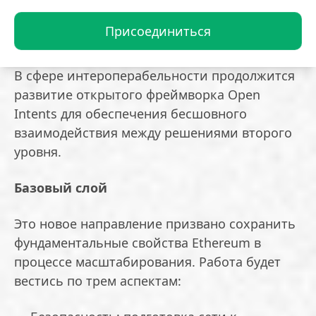
постквантовой безопасности, позволив со
временем отказаться от устаревшего
Присоединиться
механизма аутентификации ECDSA.
В сфере интероперабельности продолжится
развитие открытого фреймворка Open
Intents для обеспечения бесшовного
взаимодействия между решениями второго
уровня.
Базовый слой
Это новое направление призвано сохранить
фундаментальные свойства Ethereum в
процессе масштабирования. Работа будет
вестись по трем аспектам: