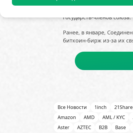
представителей стран ЕС (
вступления санкций в сил
государств-членов союза.
Ранее, в январе, Соедин
биткоин-бирж из-за их св
Все Новости
1inch
21Share
Amazon
AMD
AML / KYC
Aster
AZTEC
B2B
Base