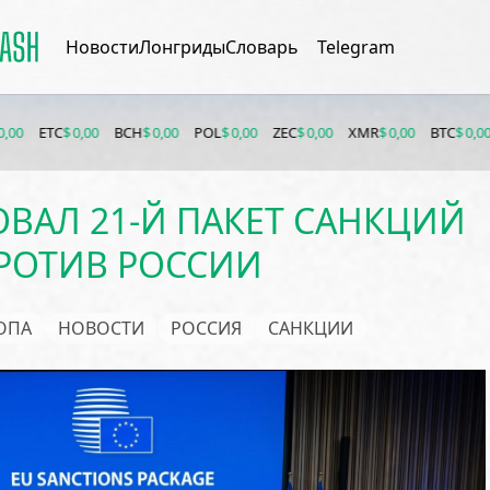
Новости
Лонгриды
Словарь
Telegram
 0,00
BCH
$ 0,00
POL
$ 0,00
ZEC
$ 0,00
XMR
$ 0,00
BTC
$ 0,00
ETH
$ 0,
ВАЛ 21-Й ПАКЕТ САНКЦИЙ
РОТИВ РОССИИ
ОПА
НОВОСТИ
РОССИЯ
САНКЦИИ