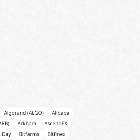
Algorand (ALGO)
Alibaba
ARB)
Arkham
AscendEX
a Day
Bitfarms
Bitfinex