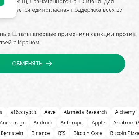
Coreper II), назначенного на 10 июня. Для
у требуется единогласная поддержка всех 27
енные Штаты впервые применили санкции против
язей с Ираном.
ОБМЕНЯТЬ
s
a16zcrypto
Aave
Alameda Research
Alchemy
Anchorage
Android
Anthropic
Apple
Arbitrum (
Bernstein
Binance
BIS
Bitcoin Core
Bitcoin Pizz