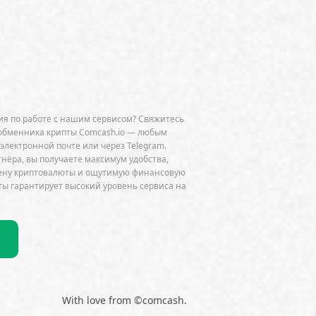
 Chain
BNP Paribas
CFTC
Chainalysis
e
CoinDesk
CoinEx
Cumberland
Curve (CRV)
OGE)
Dune Analytics
Elliptic
я по работе с нашим сервисом? Свяжитесь
Exodus
Facebook
FATF
обменника крипты Comcash.io — любым
 электронной почте или через Telegram.
ini
GitHub
Glassnode
тнёра, вы получаете максимум удобства,
мену криптовалюты и ощутимую финансовую
HSBC
HTX
Huawei
Hut 8
ы гарантирует высокий уровень сервиса на
JPMorgan
Jump Trading
K33
do
Lightning Network
k
MEV
MiCA
Microsoft
NEAR
Netflix
NFT
Nokia
 (OP)
Ordinals
P2P
With love from ©comcash.