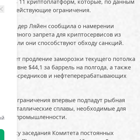
лючить 11 криптоплатформ, которые, по данным
дить действующие ограничения.
ла фон дер Ляйен сообщила о намерении
зм полного запрета для криптосервисов из
 ЕС, если они способствуют обходу санкций.
тривает продление заморозки текущего потолка
а уровне $44,1 за баррель на полгода, а также
ота, посредников и нефтеперерабатывающих
тные ограничения впервые подпадут рыбная
ые металлические сплавы, необходимые для
еской промышленности.
ой
овестку заседания Комитета постоянных