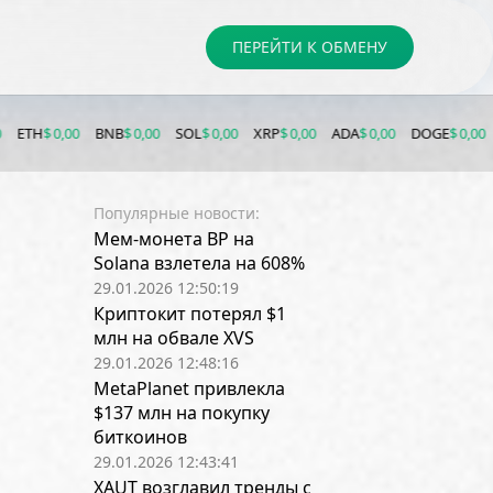
ПЕРЕЙТИ К ОБМЕНУ
00
BNB
$ 0,00
SOL
$ 0,00
XRP
$ 0,00
ADA
$ 0,00
DOGE
$ 0,00
LTC
$ 0,00
Популярные новости:
Мем-монета BP на
Solana взлетела на 608%
29.01.2026 12:50:19
Криптокит потерял $1
млн на обвале XVS
29.01.2026 12:48:16
MetaPlanet привлекла
$137 млн на покупку
биткоинов
29.01.2026 12:43:41
XAUT возглавил тренды с